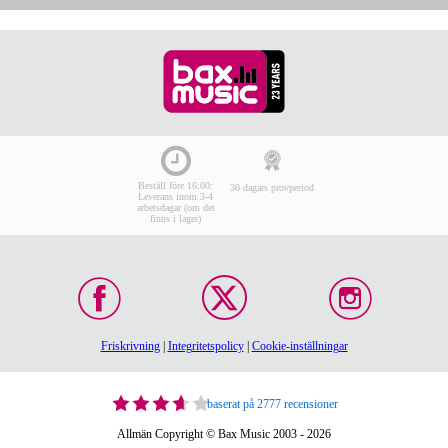
Beställ före 16:00:
30 dagars provperiod
Leverans inom 3-4
arbetsdagar (om det
finns i lager)
Friskrivning
|
Integritetspolicy
|
Cookie-inställningar
baserat på 2777 recensioner
Allmän Copyright © Bax Music 2003 - 2026