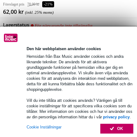
Föreslaget pris
78,00 kr
-21%
62,00 kr
(inkl. 25% moms)
Lagerstatus
För närvarande inte tillgänglig
Den här webbplatsen använder cookies
Över 48 000 artiklar i lager
Hemsidan från Bax Music använder cookies och andra
1 250 ledande varumärken
liknande tekniker. De används för att aktivera
grundläggande funktioner på hemsidan vilka ger dig en
optimal användarupplevelse. Vi skulle även vilja använda
cookies för att analysera din interaktion med webbplatsen,
Produktinformation
detta för att kunna förbättra både dess funktionalitet och din
shoppingupplevelse.
Fullständiga specifikationer
Vill du inte tillåta att cookies används? Vänligen gå till
Se även (4)
cookie inställningar för att specificera vilka cookies som du
tillåter. Mer information om cookies och hur vi använder oss
av din personliga information hittar du i vår
privacy policy
.
Cookie Inställningar
OK