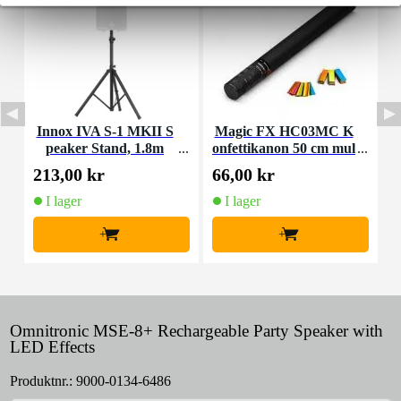
Innox IVA S-1 MKII S
Magic FX HC03MC K
A
peaker Stand, 1.8m
onfettikanon 50 cm mul
ticolour
213,00 kr
66,00 kr
1
I lager
I lager
+
+
Omnitronic MSE-8+ Rechargeable Party Speaker with
LED Effects
Produktnr.:
9000-0134-6486