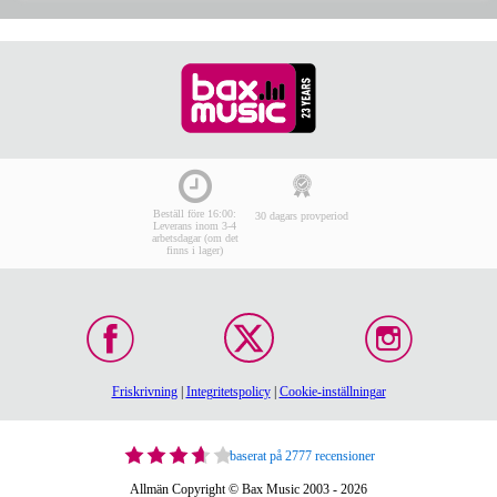
Beställ före 16:00:
30 dagars provperiod
Leverans inom 3-4
arbetsdagar (om det
finns i lager)
Friskrivning
|
Integritetspolicy
|
Cookie-inställningar
baserat på 2777 recensioner
Allmän Copyright © Bax Music 2003 - 2026