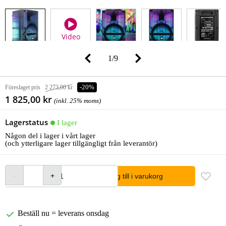
Video
1
/
9
Föreslaget pris
2 273,00 kr
-20%
1 825,00 kr
(inkl. 25% moms)
Lagerstatus
I lager
Någon del i lager i vårt lager
(och ytterligare lager tillgängligt från leverantör)
lägg till i varukorg
Beställ nu = leverans onsdag