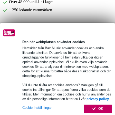
Över 48 000 artiklar i lager
1 250 ledande varumärken
Välj 2 års extra garanti med fler andra exklusiva
fördelar!
91,25 kr engångsbetalning
Den här webbplatsen använder cookies
Hemsidan från Bax Music använder cookies och andra
Produktinformation
liknande tekniker. De används för att aktivera
grundläggande funktioner på hemsidan vilka ger dig en
Omnitronic MSE-8+
optimal användarupplevelse. Vi skulle även vilja använda
mobil partyhögtalare med batteri, LED-effekter och mikrofon
cookies för att analysera din interaktion med webbplatsen,
detta för att kunna förbättra både dess funktionalitet och din
bashögtalare: 8 tum
shoppingupplevelse.
Fullständiga specifikationer
Vill du inte tillåta att cookies används? Vänligen gå till
cookie inställningar för att specificera vilka cookies som du
tillåter. Mer information om cookies och hur vi använder oss
Tillbehör (9)
av din personliga information hittar du i vår
privacy policy
.
Cookie Inställningar
OK