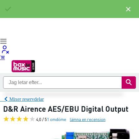
×
Mixer reservdelar
D&R Airence AES/EBU Digital Output
4,0 / 5
1 omdöme
lämna en recension