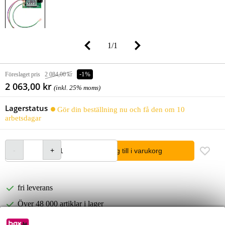
1
/
1
Föreslaget pris
2 084,00 kr
-1%
2 063,00 kr
(inkl. 25% moms)
Lagerstatus
Gör din beställning nu och få den om 10
arbetsdagar
lägg till i varukorg
fri leverans
Över 48 000 artiklar i lager
1 250 ledande varumärken