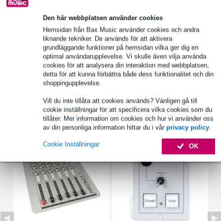
Den här webbplatsen använder cookies
Välj 2 års extra garanti med fler andra exklusiva
Hemsidan från Bax Music använder cookies och andra
fördelar!
liknande tekniker. De används för att aktivera
grundläggande funktioner på hemsidan vilka ger dig en
103,15 kr engångsbetalning
optimal användarupplevelse. Vi skulle även vilja använda
cookies för att analysera din interaktion med webbplatsen,
Produktinformation
detta för att kunna förbättra både dess funktionalitet och din
shoppingupplevelse.
Fullständiga specifikationer
Vill du inte tillåta att cookies används? Vänligen gå till
cookie inställningar för att specificera vilka cookies som du
Tillbehör (3)
tillåter. Mer information om cookies och hur vi använder oss
av din personliga information hittar du i vår
privacy policy
.
Cookie Inställningar
OK