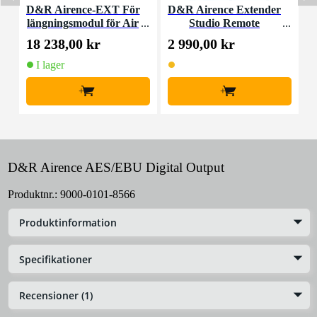
D&R Airence-EXT För
D&R Airence Extender
D
längningsmodul för Air
Studio Remote
ence-USB
18 238,00 kr
2 990,00 kr
2
I lager
+
+
D&R Airence AES/EBU Digital Output
Produktnr.:
9000-0101-8566
Produktinformation
Specifikationer
Recensioner (1)