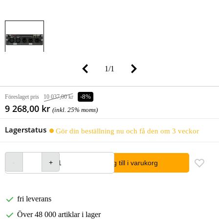
1
/
1
Föreslaget pris
10 037,00 kr
-8%
9 268,00 kr
(inkl. 25% moms)
Lagerstatus
Gör din beställning nu och få den om 3 veckor
lägg till i varukorg
fri leverans
Över 48 000 artiklar i lager