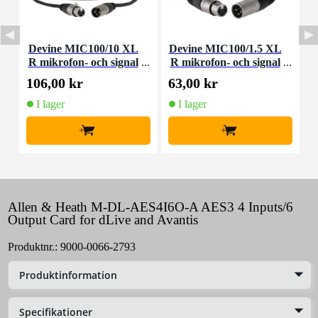
Devine MIC100/10 XL
Devine MIC100/1.5 XL
D
R mikrofon- och signal
R mikrofon- och signal
m
kabel 10 meter
kabel 1,5 meter
106,00 kr
63,00 kr
9
I lager
I lager
+
+
Allen & Heath M-DL-AES4I6O-A AES3 4 Inputs/6
Output Card for dLive and Avantis
Produktnr.:
9000-0066-2793
Produktinformation
Specifikationer