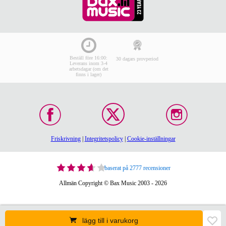
Beställ före 16:00:
30 dagars provperiod
Leverans inom 3-4
arbetsdagar (om det
finns i lager)
Friskrivning
|
Integritetspolicy
|
Cookie-inställningar
baserat på 2777 recensioner
Allmän Copyright © Bax Music 2003 - 2026
lägg till i varukorg