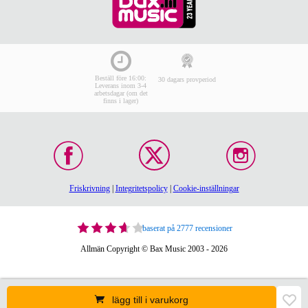
Beställ före 16:00:
30 dagars provperiod
Leverans inom 3-4
arbetsdagar (om det
finns i lager)
Friskrivning
|
Integritetspolicy
|
Cookie-inställningar
baserat på 2777 recensioner
Allmän Copyright © Bax Music 2003 - 2026
lägg till i varukorg