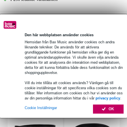
Välj 2 års extra garanti med fler andra exklusiva
fördelar!
282,80 kr engångsbetalning
Den här webbplatsen använder cookies
Hemsidan från Bax Music använder cookies och andra
Produktinformation
liknande tekniker. De används för att aktivera
grundläggande funktioner på hemsidan vilka ger dig en
Allen & Heath IP1
optimal användarupplevelse. Vi skulle även vilja använda
färg: svart
cookies för att analysera din interaktion med webbplatsen,
detta för att kunna förbättra både dess funktionalitet och din
fjärrkontroll för val av källa, nivåkontroll eller återkallande av
shoppingupplevelse.
förinställningar
Fullständiga specifikationer
Vill du inte tillåta att cookies används? Vänligen gå till
cookie inställningar för att specificera vilka cookies som du
tillåter. Mer information om cookies och hur vi använder oss
av din personliga information hittar du i vår
privacy policy
.
Tillbehör (22)
Cookie Inställningar
OK