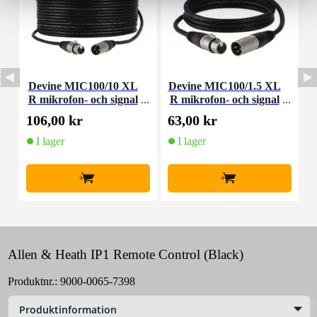
Devine MIC100/10 XL
Devine MIC100/1.5 XL
D
R mikrofon- och signal
R mikrofon- och signal
m
kabel 10 meter
kabel 1,5 meter
106,00 kr
63,00 kr
9
I lager
I lager
+
+
Allen & Heath IP1 Remote Control (Black)
Produktnr.:
9000-0065-7398
Produktinformation