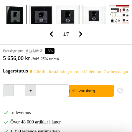
1
/
7
Föreslaget pris
6 145,00 kr
-8%
5 656,00 kr
(inkl. 25% moms)
Lagerstatus
Gör din beställning nu och få den om 7 arbetsdagar
lägg till i varukorg
fri leverans
Över 48 000 artiklar i lager
1 250 ledande varumärken