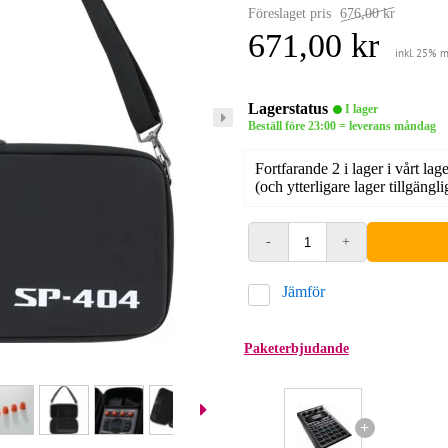
Föreslaget pris
676,00 kr
671,00 kr
inkl. 25% 
Lagerstatus
I lager
Beställ före 23:00 = leverans måndag
Fortfarande 2 i lager i vårt lage
(och ytterligare lager tillgängli
-
+
Jämför
Paketerbjudande
+