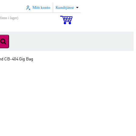
Mitt konto
Kundtjänst
inns i lager)
nd CB-404 Gig Bag