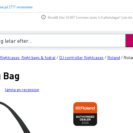
rat på 2777 recensioner
Beställt före 16:00? Leverans inom 3-4 arbetsdagar! (om det f
lightcases, flight bags & fodral
DJ controller flightcases
Roland
Rola
/
/
/
g Bag
lämna en recension