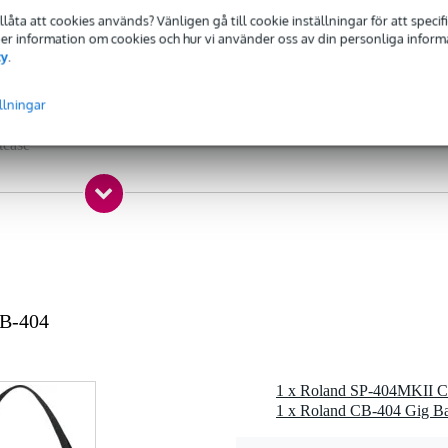
tillåta att cookies används? Vänligen gå till cookie inställningar för att speci
land
 Mer information om cookies och hur vi använder oss av din personliga informat
 - 39 cm
cy
.
19 cm
llningar
 9.9 cm
tcase
5 gr
0 x 25,5 x 10,0 cm
CB-404
1 x Roland SP-404MKII Cr
1 x Roland CB-404 Gig B