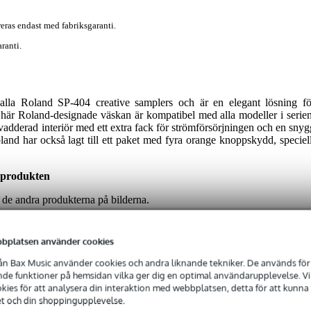
eras endast med fabriksgaranti.
ranti.
lla Roland SP-404 creative samplers och är en elegant lösning fö
här Roland-designade väskan är kompatibel med alla modeller i serien
elt vadderad interiör med ett extra fack för strömförsörjningen och en snyg
Roland har också lagt till ett paket med fyra orange knoppskydd, speciell
 produkten
 de andra produkterna på bilderna.
bplatsen använder cookies
n Bax Music använder cookies och andra liknande tekniker. De används för 
e funktioner på hemsidan vilka ger dig en optimal användarupplevelse. Vi s
ies för att analysera din interaktion med webbplatsen, detta för att kunna
et och din shoppingupplevelse.
 specified