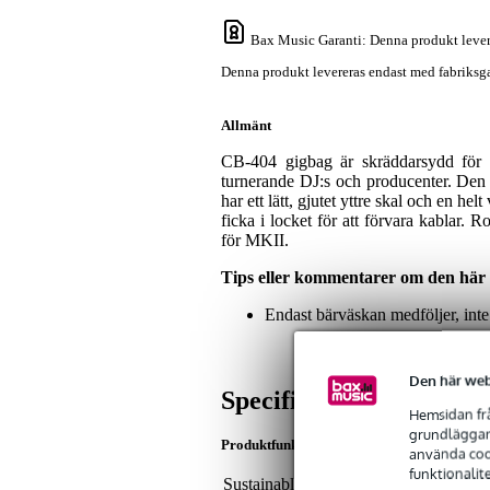
Bax Music Garanti
: Denna produkt lever
Denna produkt levereras endast med fabriksga
Allmänt
CB-404 gigbag är skräddarsydd för a
turnerande DJ:s och producenter. Den 
har ett lätt, gjutet yttre skal och en h
ficka i locket för att förvara kablar. 
för MKII.
Tips eller kommentarer om den här
Endast bärväskan medföljer, inte
Den här web
Specifikationer
Hemsidan frå
grundläggand
Produktfunktioner
använda cook
funktionalit
Sustainable product
not