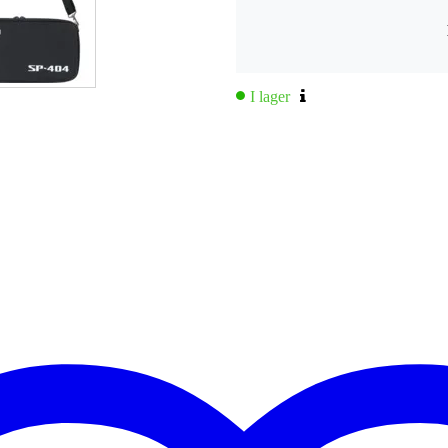
isare för SP-404 MK2 (ej kompatibel med andra modeller)
I lager