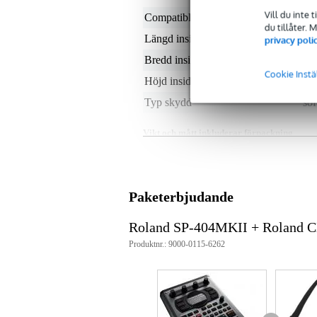
Vill du inte 
Compatible with brand
Ro
du tillåter.
Längd insida
35
privacy poli
Bredd insida
< 
Cookie Instä
Höjd insida
5 -
Typ skydd
sof
Vikt och mått inkluderar förpackning
Vikt
71
(inkl. förpackning)
Mått
55,
(inkl. förpackning)
Paketerbjudande
Produktspecifikationer
Roland SP-404MKII + Roland 
Roland CB-404
Produktnr.: 9000-0115-6262
bärväska för:
SP-404
SP-404 MK2
SP-404A
SP-404SX
med fack för små föremål