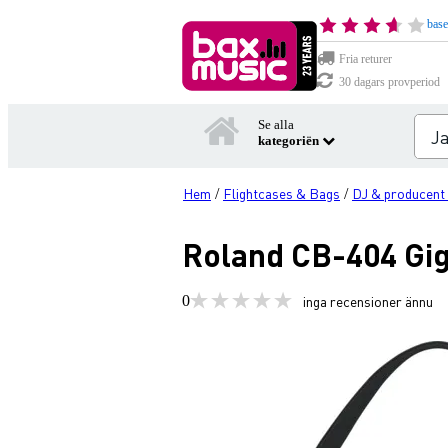
base
Fria returer
30 dagars provperiod
Se alla
kategoriën
Hem
Flightcases & Bags
DJ & producent f
/
/
Roland CB-404 Gi
0
inga recensioner ännu