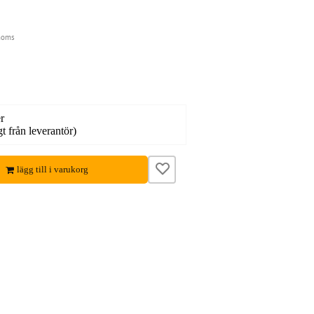
moms
r
gt från leverantör)
lägg till i varukorg