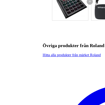
+
inkluderar fyra orangefärgade v
mått: 392 x 203 x 90 mm
vikt: 700 gr
Övriga produkter från Roland
Hitta alla produkter från märket Roland