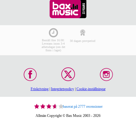
Beställ före 16:00:
30 dagars provperiod
Leverans inom 3-4
arbetsdagar (om det
finns i lager)
Friskrivning
|
Integritetspolicy
|
Cookie-inställningar
baserat på 2777 recensioner
Allmän Copyright © Bax Music 2003 - 2026