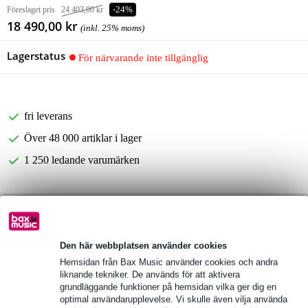
Föreslaget pris
24 403,00 kr
-24%
18 490,00 kr
(inkl. 25% moms)
Lagerstatus
För närvarande inte tillgänglig
fri leverans
Över 48 000 artiklar i lager
1 250 ledande varumärken
Produktinformation
Bose L1 Pro16
Den här webbplatsen använder cookies
bärbart line array-system
Hemsidan från Bax Music använder cookies och andra
frekvenssvar: 42 Hz - 18 kHz
liknande tekniker. De används för att aktivera
grundläggande funktioner på hemsidan vilka ger dig en
Fullständiga specifikationer
optimal användarupplevelse. Vi skulle även vilja använda