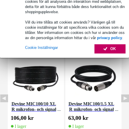
cookies för att analysera din interaktion med webbplatsen,
Se även (4)
detta för att kunna förbättra både dess funktionalitet och din
shoppingupplevelse.
Vill du inte tillåta att cookies används? Vänligen gå till
cookie inställningar för att specificera vilka cookies som du
tillåter. Mer information om cookies och hur vi använder oss
av din personliga information hittar du i vår
privacy policy
.
Tillbehör (13)
Cookie Inställningar
OK
Devine MIC100/10 XL
Devine MIC100/1.5 XL
D
R mikrofon- och signal
R mikrofon- och signal
m
kabel 10 meter
kabel 1,5 meter
106,00 kr
63,00 kr
9
I lager
I lager