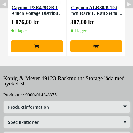
Caymon PSR429G/B 1
Caymon ALR30/B 19-i
C
9-inch Voltage Distribu
nch Rack L-Rail Set fo
tor + USB
r Heavy Gear (28-43c
1 876,00 kr
387,00 kr
1
m)
I lager
I lager
F
+
+
Konig & Meyer 49123 Rackmount Storage låda med
nyckel 3U
Produktnr.:
9000-0143-8375
Produktinformation
Specifikationer