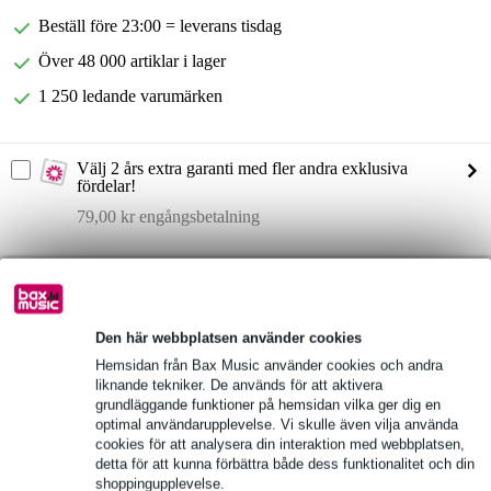
Beställ före 23:00 = leverans tisdag
Över 48 000 artiklar i lager
1 250 ledande varumärken
Välj 2 års extra garanti med fler andra exklusiva
fördelar!
79,00 kr engångsbetalning
Produktinformation
Konig & Meyer 49123 Rackmonterad förvaring
låda med nyckel
Den här webbplatsen använder cookies
Hemsidan från Bax Music använder cookies och andra
Färg: svart
liknande tekniker. De används för att aktivera
Fullständiga specifikationer
grundläggande funktioner på hemsidan vilka ger dig en
optimal användarupplevelse. Vi skulle även vilja använda
cookies för att analysera din interaktion med webbplatsen,
Se även (2)
detta för att kunna förbättra både dess funktionalitet och din
shoppingupplevelse.