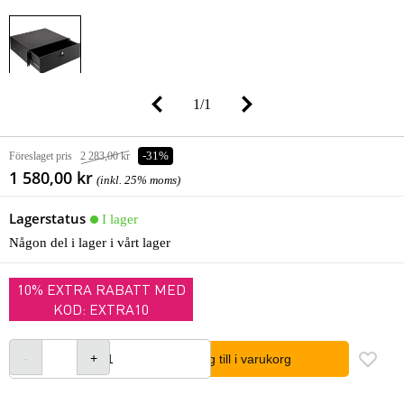
1
/
1
Föreslaget pris
2 283,00 kr
-31%
1 580,00 kr
(inkl. 25% moms)
Lagerstatus
I lager
Någon del i lager i vårt lager
10% EXTRA RABATT MED
KOD: EXTRA10
lägg till i varukorg