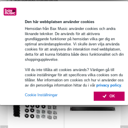
1 250 ledande varumärken
Produktinformation
Den här webbplatsen använder cookies
Hemsidan från Bax Music använder cookies och andra
Innox RP-2UDS-S låda med nyckel
liknande tekniker. De används för att aktivera
yttermått: 48,26 x 27 x 8,89 cm (bredd x djup x höjd)
grundläggande funktioner på hemsidan vilka ger dig en
optimal användarupplevelse. Vi skulle även vilja använda
innermått: 41,5 x 24,5 x 6,7 cm (bredd x djup x höjd)
cookies för att analysera din interaktion med webbplatsen,
detta för att kunna förbättra både dess funktionalitet och din
Fullständiga specifikationer
shoppingupplevelse.
Vill du inte tillåta att cookies används? Vänligen gå till
Tillbehör (7)
cookie inställningar för att specificera vilka cookies som du
tillåter. Mer information om cookies och hur vi använder oss
av din personliga information hittar du i vår
privacy policy
.
Cookie Inställningar
OK