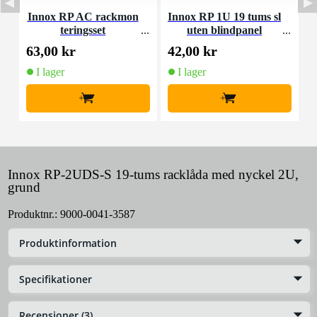
Innox RP AC rackmon
Innox RP 1U 19 tums sl
I
teringsset
uten blindpanel
63,00 kr
42,00 kr
5
I lager
I lager
+
+
Innox RP-2UDS-S 19-tums racklåda med nyckel 2U,
grund
Produktnr.:
9000-0041-3587
Produktinformation
Specifikationer
Recensioner (3)