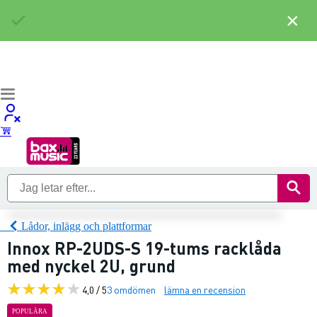
×
Lådor, inlägg och plattformar
Innox RP-2UDS-S 19-tums racklåda
med nyckel 2U, grund
4,0 / 5
3 omdömen
lämna en recension
POPULÄRA