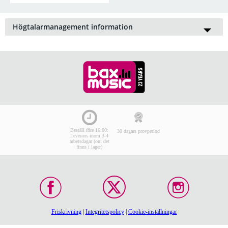
Högtalarmanagement information
Managementsystem är perfekt till professionella ändamål. Om
du har ett flertal
förstärkare
som du ansluter olika
högtalarkombinationer
, så är ett managementsystem väldigt
smidigat att använda. Du kan programmera vilka högtalare du
vill använda för tillfället och spara det som pre-set, eller vill du
hålla volymen i schack går det också bra.
Beställ före 16:00:
30 dagars provperiod
Leverans inom 3-4
arbetsdagar (om det
finns i lager)
Friskrivning
|
Integritetspolicy
|
Cookie-inställningar