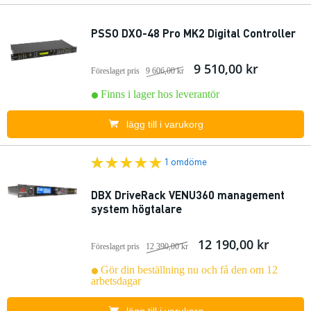
PSSO DXO-48 Pro MK2 Digital Controller
9 510,00 kr
Föreslaget pris
9 606,00 kr
Finns i lager hos leverantör
lägg till i varukorg
1 omdöme
DBX DriveRack VENU360 management
system högtalare
12 190,00 kr
Föreslaget pris
12 390,00 kr
Gör din beställning nu och få den om 12
arbetsdagar