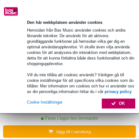
Peavey VSX 26e Speaker Processor
Den här webbplatsen använder cookies
Hemsidan från Bax Music använder cookies och andra
liknande tekniker. De används för att aktivera
5 089,00 kr
Föreslaget pris
5 141,00 kr
grundläggande funktioner på hemsidan vilka ger dig en
optimal användarupplevelse. Vi skulle även vilja använda
I lager
cookies för att analysera din interaktion med webbplatsen,
detta för att kunna förbättra både dess funktionalitet och din
lägg till i varukorg
shoppingupplevelse.
Vill du inte tillåta att cookies används? Vänligen gå till
cookie inställningar för att specificera vilka cookies som du
DAP VCR-650 volymcontroller till 100
tillåter. Mer information om cookies och hur vi använder oss
voltssystem
av din personliga information hittar du i vår
privacy policy
.
Cookie Inställningar
OK
2 335,00 kr
Föreslaget pris
2 359,00 kr
Finns i lager hos leverantör
lägg till i varukorg