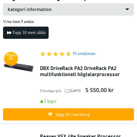
Kategori information
7
Vi har hittat
artiklar.
Topp 10 mest sålda
15 omdömen
Popu
lär
DBX DriveRack PA2 DriveRack PA2
multifunktionell högtalarprocessor
5 550,00 kr
Föreslaget pris
5 770,00 kr
I lager
lägg till i varukorg
Peavey VSX 48e Speaker Processor