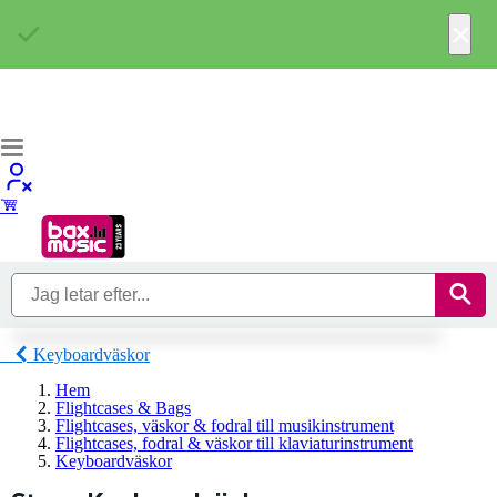
×
Keyboardväskor
Hem
Flightcases & Bags
Flightcases, väskor & fodral till musikinstrument
Flightcases, fodral & väskor till klaviaturinstrument
Keyboardväskor