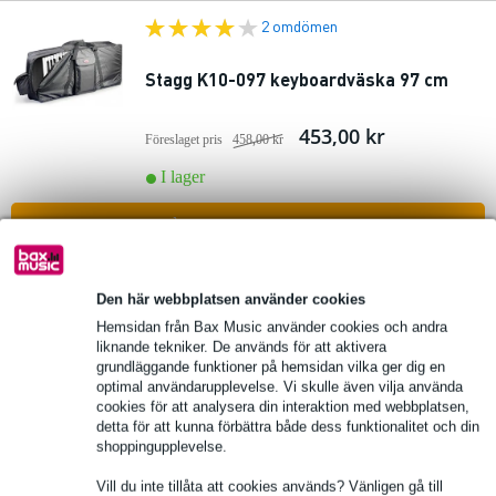
2 omdömen
Stagg K10-097 keyboardväska 97 cm
453,00 kr
Föreslaget pris
458,00 kr
I lager
lägg till i varukorg
Den här webbplatsen använder cookies
Stagg K10-130 keyboardväska 130 cm
Hemsidan från Bax Music använder cookies och andra
liknande tekniker. De används för att aktivera
476,00 kr
Föreslaget pris
481,00 kr
grundläggande funktioner på hemsidan vilka ger dig en
optimal användarupplevelse. Vi skulle även vilja använda
I lager
cookies för att analysera din interaktion med webbplatsen,
detta för att kunna förbättra både dess funktionalitet och din
shoppingupplevelse.
lägg till i varukorg
Vill du inte tillåta att cookies används? Vänligen gå till