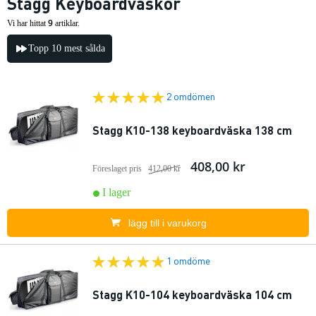
Stagg Keyboardväskor
9
Vi har hittat
artiklar.
Topp 10 mest sålda
2 omdömen
Stagg K10-138 keyboardväska 138 cm
408,00 kr
Föreslaget pris
412,00 kr
I lager
lägg till i varukorg
1 omdöme
Stagg K10-104 keyboardväska 104 cm