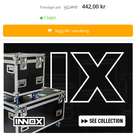
442,00 kr
Föreslaget pris
447,00 kr
I lager
lägg till i varukorg