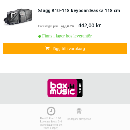
Stagg K10-118 keyboardväska 118 cm
442,00 kr
Föreslaget pris
447,00 kr
Finns i lager hos leverantör
lägg till i varukorg
Beställ före 16:00:
30 dagars provperiod
Leverans inom 3-4
arbetsdagar (om det
finns i lager)