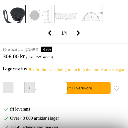
1
/
4
Föreslaget pris
378,00 kr
-19%
306,00 kr
(inkl. 25% moms)
Lagerstatus
Gör din beställning nu och få den om 9 arbetsdagar
lägg till i varukorg
fri leverans
Över 48 000 artiklar i lager
1 250 ledande varumärken