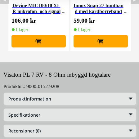
Devine MIC100/10 XL
Innox Snap 27 buntban
R mikrofon- och signal
d med kardborreband
K
kabel 10 meter
(10st)
106,00 kr
59,00 kr
1
I lager
I lager
+
+
Visaton PL 7 RV - 8 Ohm inbyggd högtalare
Produktnr.:
9000-0152-9208
Produktinformation
Specifikationer
Recensioner (0)