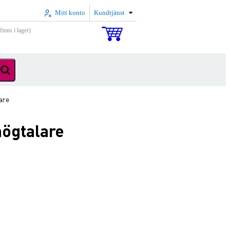
Mitt konto
Kundtjänst
inns i lager)
are
högtalare