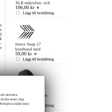
XLR mikrofon- och
3,5 mm jack - 3,5
106,00 kr
80,00 kr
signalkabel 10
mm jack
Betyg
meter
stereokabel 5m
Lägg till beställning
Lägg till beställn
Kommentar
n
n
d
å
-
Innox Snap 27
r
buntband med
59,00 kr
kardborreband
(10st)
Lägg till beställning
Skicka
Innox ETA GAF-
att aktivera
01-BK Gaffa Tape
kulle även vilja
101,00 kr
50 mm x 50 m svart
 förbättra både dess
Lägg till beställning