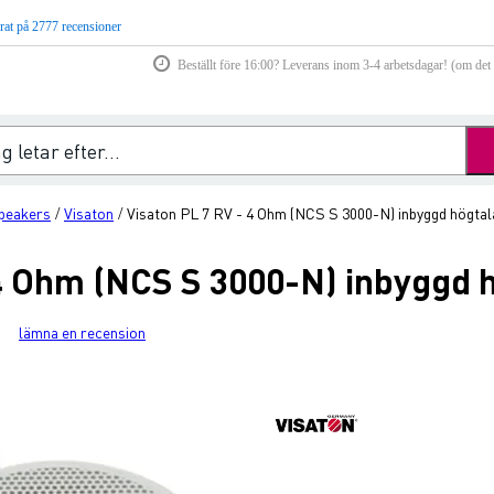
rat på 2777 recensioner
Beställt före 16:00? Leverans inom 3-4 arbetsdagar! (om det f
speakers
Visaton
Visaton PL 7 RV - 4 Ohm (NCS S 3000-N) inbyggd högtal
/
/
 4 Ohm (NCS S 3000-N) inbyggd 
lämna en recension