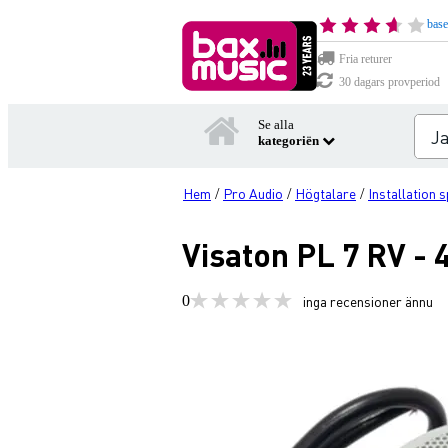
base
Fria returer
30 dagars provperiod
Se alla
kategoriën
Hem
Pro Audio
Högtalare
Installation 
/
/
/
Visaton PL 7 RV -
0
inga recensioner ännu