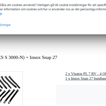
tillåta att cookies används? Vänligen gå till cookie inställningar för att speci
 49 Watt
 Mer information om cookies och hur vi använder oss av din personliga informat
cy
.
 9,9 kHz
0 Hz - 400 Hz
llningar
Ohm
CS S 3000-N) + Innox Snap 27
0 gr
0 x 10,0 x 8,0 cm
1 x Innox Snap 27 buntban