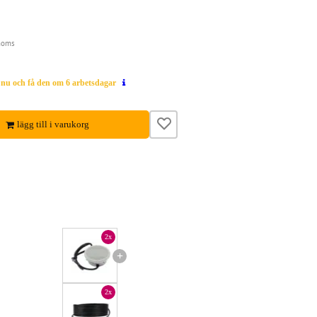
moms
g nu och få den om 6 arbetsdagar
lägg till i varukorg
2x
+
2x