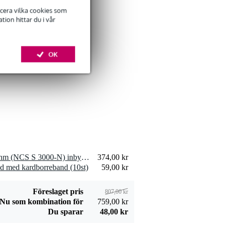
ficera vilka cookies som
ion hittar du i vår
Devine SPE25/10
OK
högtalarkabel
309,00 kr
2x2,5 mm2 10
meter
Lägg till beställning
Devine JACS/10
signalkabel stereo
2 x Visaton PL 7 RV - 4 Ohm (NCS S 3000-N) inbyggd högtalare
374,00 kr
106,00 kr
jack-jack 10 meter
d med kardborreband (10st)
59,00 kr
Lägg till beställning
Föreslaget pris
807,00 kr
Nu som kombination för
759,00 kr
Du sparar
48,00 kr