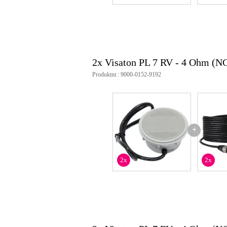
impedans z: 4 ohm
frekvensåtergivning: 400 - 5000
spl @ 1w/1m: 88 dB
resonansfrekvens: 550 Hz
vikt_kg: 0,16 kg
färg: NCS S 3000-N (grå)
2x Visaton PL 7 RV - 4 Ohm (N
kabellängd: 0,6 m
kabel ingår: 0,6 m
Produktnr.: 9000-0152-9192
utskärningens diameter: 64,5 m
materialtjocklek: max. 7,5 mm
kapsling: plast
användning: Instrumentbrädor, dö
ip-värde: IP4X
+
2x
2x