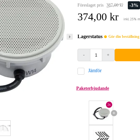
-3%
Föreslaget pris
387,00 kr
374,00 kr
inkl. 25% 
Lagerstatus
Gör din beställnin
-
+
Jämför
Paketerbjudande
2x
+