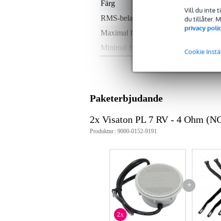
Färg
grå
Vill du inte 
RMS-belastning i Watt
0 -
du tillåter.
privacy poli
Maximal frekvens
5 -
Minimal frekvens
25
Cookie Instä
Nominellt motstånd
4 
100 Volt
no
Vattentät
nej
Paketerbjudande
Vikt och mått inkluderar förpackning
2x Visaton PL 7 RV - 4 Ohm (N
Vikt
20
Produktnr.: 9000-0152-9191
(inkl. förpackning)
Mått
15,
(inkl. förpackning)
Produktspecifikationer
artikelnummer: 4477
+
typ: infälld högtalare
diameter: 7 cm (2,5")
rms-effekt: 10 W
2x
toppeffekt: 20 W