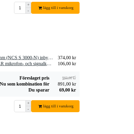
+
Devine SPE25/R
lägg till i varukorg
-
SPE25/R
19,00 kr
högtalarkabel 2x
2,5 mm2 per meter
Lägg till beställning
2 x Visaton PL 7 RV - 4 Ohm (NCS S 3000-N) inbyggd högtalare
374,00 kr
2 x Devine MIC100/10 XLR mikrofon- och signalkabel 10 meter
106,00 kr
Föreslaget pris
960,00 kr
Nu som kombination för
891,00 kr
Du sparar
69,00 kr
+
lägg till i varukorg
-