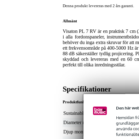
Denna produkt levereras med 2 års garanti.
Allmänt
Visaton PL 7 RV är en praktisk 7 cm (
i alla fordonspaneler, instrumentbräd
behöver du inga extra skruvar för att 
ett frekvensområde på 400-5000 Hz är d
88 dB säkerställer tydlig projicering. 
skyddad och levereras med en 60 cm
perfekt till olika inredningsstilar.
Specifikationer
Produktfunktioner
Den här web
Sustainable product
not
Hemsidan frå
Diameter montering
ej 
grundläggand
använda cook
Djup montering
30
funktionalit