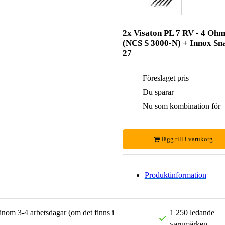
2x Visaton PL 7 RV - 4 Oh
(NCS S 3000-N) + Innox Sn
27
Föreslaget pris
Du sparar
Nu som kombination för
lägg till i varukorg
Produktinformation
 inom 3-4 arbetsdagar (om det finns i
1 250 ledande
varumärken