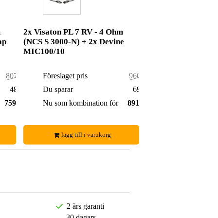
m
2x Visaton PL 7 RV - 4 Ohm
ap
(NCS S 3000-N) + 2x Devine
MIC100/10
807,00 kr
Föreslaget pris
960,00 kr
48,00 kr
Du sparar
69,00 kr
759,00 kr
Nu som kombination för
891,00 kr
lägg till i varukorg
2 års garanti
30 dagars