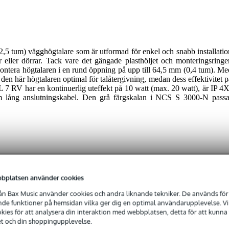
2,5 tum) vägghögtalare som är utformad för enkel och snabb installatio
or eller dörrar. Tack vare det gängade plasthöljet och monteringsringe
montera högtalaren i en rund öppning på upp till 64,5 mm (0,4 tum). Me
en här högtalaren optimal för talåtergivning, medan dess effektivitet p
PL 7 RV har en kontinuerlig uteffekt på 10 watt (max. 20 watt), är IP 4X
 lång anslutningskabel. Den grå färgskalan i NCS S 3000-N passa
bplatsen använder cookies
 specified
n Bax Music använder cookies och andra liknande tekniker. De används för 
specificerat
e funktioner på hemsidan vilka ger dig en optimal användarupplevelse. Vi s
ies för att analysera din interaktion med webbplatsen, detta för att kunna
 - 39 mm
et och din shoppingupplevelse.