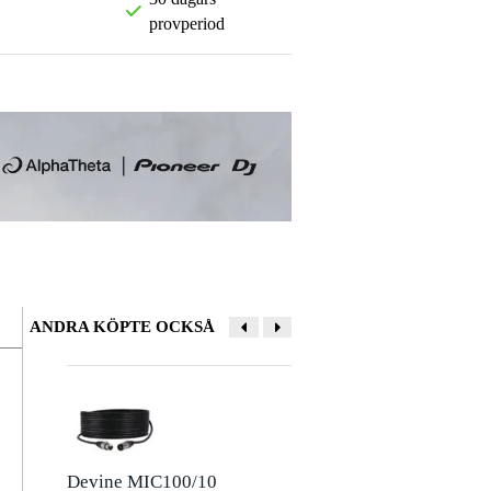
provperiod
ANDRA KÖPTE OCKSÅ
Lämna en recension
Smeknamn
Det finns ännu inga recensioner för denna produkt.
Devine MIC100/10
Devine JACSM/5