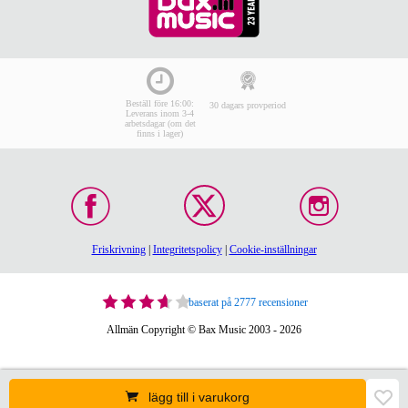
Beställ före 16:00:
30 dagars provperiod
Leverans inom 3-4
arbetsdagar (om det
finns i lager)
Friskrivning
|
Integritetspolicy
|
Cookie-inställningar
baserat på 2777 recensioner
Allmän Copyright © Bax Music 2003 - 2026
lägg till i varukorg