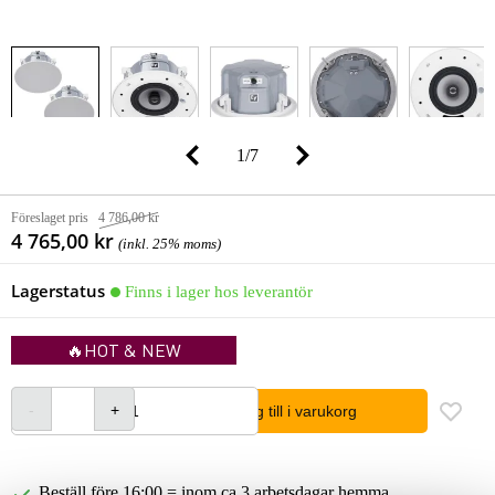
1
/
7
Föreslaget pris
4 786,00 kr
4 765,00 kr
(inkl. 25% moms)
Lagerstatus
Finns i lager hos leverantör
🔥HOT & NEW
lägg till i varukorg
Beställ före 16:00 = inom ca 3 arbetsdagar hemma