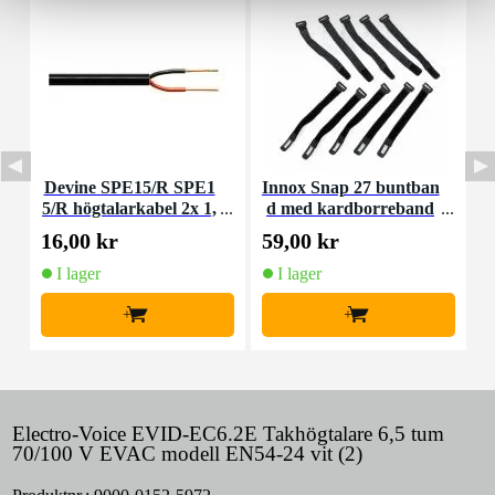
Devine SPE15/R SPE1
Innox Snap 27 buntban
I
5/R högtalarkabel 2x 1,
d med kardborreband
5 mm2 per meter
(10st)
16,00 kr
59,00 kr
8
I lager
I lager
+
+
Electro-Voice EVID-EC6.2E Takhögtalare 6,5 tum
70/100 V EVAC modell EN54-24 vit (2)