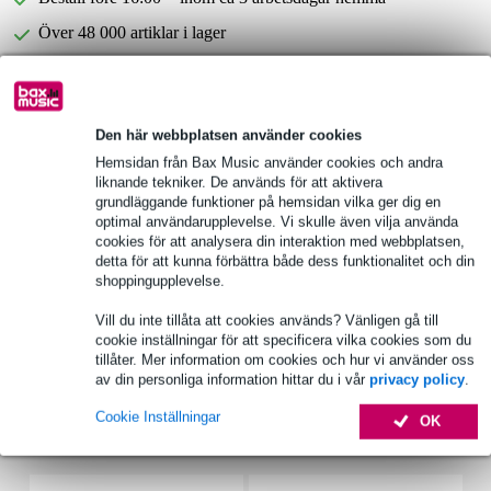
Över 48 000 artiklar i lager
1 250 ledande varumärken
Den här webbplatsen använder cookies
Välj 2 års extra garanti med fler andra exklusiva
fördelar!
Hemsidan från Bax Music använder cookies och andra
liknande tekniker. De används för att aktivera
238,25 kr engångsbetalning
grundläggande funktioner på hemsidan vilka ger dig en
optimal användarupplevelse. Vi skulle även vilja använda
Produktinformation
cookies för att analysera din interaktion med webbplatsen,
detta för att kunna förbättra både dess funktionalitet och din
100 V-ingångar: 70 V, 100 V
shoppingupplevelse.
Ytbehandling: halvblank vit, pulverlackerad
Vill du inte tillåta att cookies används? Vänligen gå till
effekt: 30 W
cookie inställningar för att specificera vilka cookies som du
tillåter. Mer information om cookies och hur vi använder oss
Fullständiga specifikationer
av din personliga information hittar du i vår
privacy policy
.
Cookie Inställningar
OK
Tillbehör (5)