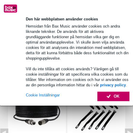
Den här webbplatsen använder cookies
Produktinformation
Hemsidan från Bax Music använder cookies och andra
frekvensomfång: 100 - 13000 Hz
liknande tekniker. De används för att aktivera
grundläggande funktioner på hemsidan vilka ger dig en
känslighet: 90 dB (1 W/1 m)
optimal användarupplevelse. Vi skulle även vilja använda
spridning: 81°/4000 Hz
cookies för att analysera din interaktion med webbplatsen,
detta för att kunna förbättra både dess funktionalitet och din
Fullständiga specifikationer
shoppingupplevelse.
Vill du inte tillåta att cookies används? Vänligen gå till
Tillbehör (7)
cookie inställningar för att specificera vilka cookies som du
tillåter. Mer information om cookies och hur vi använder oss
av din personliga information hittar du i vår
privacy policy
.
Cookie Inställningar
OK