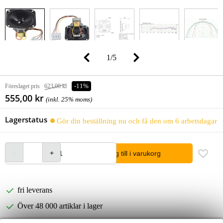
1
/
5
Föreslaget pris
623,00 kr
-11%
555,00 kr
(inkl. 25% moms)
Lagerstatus
Gör din beställning nu och få den om 6 arbetsdagar
lägg till i varukorg
fri leverans
Över 48 000 artiklar i lager
1 250 ledande varumärken