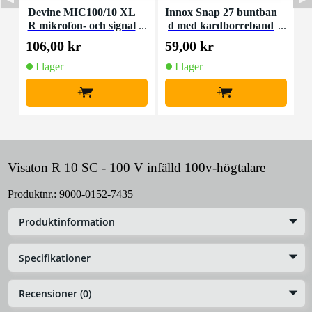
Devine MIC100/10 XL
Innox Snap 27 buntban
R mikrofon- och signal
d med kardborreband
K
kabel 10 meter
(10st)
106,00 kr
59,00 kr
1
I lager
I lager
+
+
Visaton R 10 SC - 100 V infälld 100v-högtalare
Produktnr.:
9000-0152-7435
Produktinformation
Specifikationer
Recensioner (0)