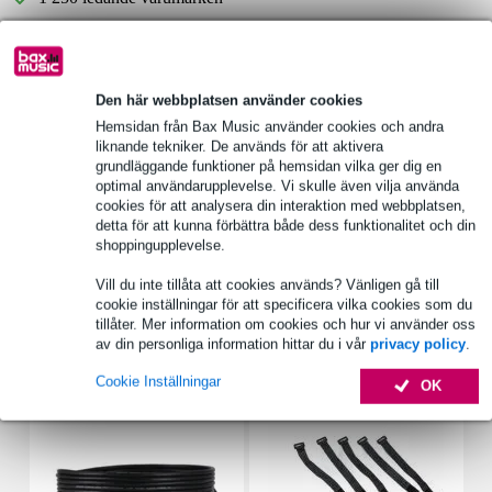
Välj 2 års extra garanti med fler andra exklusiva
fördelar!
Den här webbplatsen använder cookies
64,70 kr engångsbetalning
Hemsidan från Bax Music använder cookies och andra
liknande tekniker. De används för att aktivera
grundläggande funktioner på hemsidan vilka ger dig en
Produktinformation
optimal användarupplevelse. Vi skulle även vilja använda
cookies för att analysera din interaktion med webbplatsen,
typ: delningsfilter
detta för att kunna förbättra både dess funktionalitet och din
effektiv belastning: 120 W
shoppingupplevelse.
delningsfrekvens/ avskärningsfrekvens: 300 Hz, 4000 Hz
Vill du inte tillåta att cookies används? Vänligen gå till
Fullständiga specifikationer
cookie inställningar för att specificera vilka cookies som du
tillåter. Mer information om cookies och hur vi använder oss
av din personliga information hittar du i vår
privacy policy
.
Tillbehör (7)
Cookie Inställningar
OK