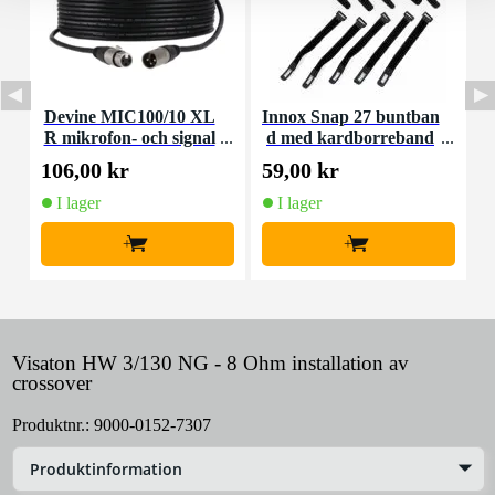
Devine MIC100/10 XL
Innox Snap 27 buntban
R mikrofon- och signal
d med kardborreband
K
kabel 10 meter
(10st)
106,00 kr
59,00 kr
1
I lager
I lager
+
+
Visaton HW 3/130 NG - 8 Ohm installation av
crossover
Produktnr.:
9000-0152-7307
Produktinformation