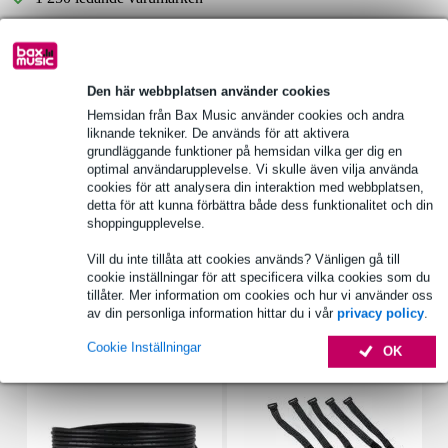
Välj 2 års extra garanti med fler andra exklusiva
fördelar!
Den här webbplatsen använder cookies
50,65 kr engångsbetalning
Hemsidan från Bax Music använder cookies och andra
liknande tekniker. De används för att aktivera
grundläggande funktioner på hemsidan vilka ger dig en
Produktinformation
optimal användarupplevelse. Vi skulle även vilja använda
cookies för att analysera din interaktion med webbplatsen,
typ: infällt delningsfilter
detta för att kunna förbättra både dess funktionalitet och din
belastningskapacitet rms: 120 W
shoppingupplevelse.
effekt_watt: 180 W
Vill du inte tillåta att cookies används? Vänligen gå till
Fullständiga specifikationer
cookie inställningar för att specificera vilka cookies som du
tillåter. Mer information om cookies och hur vi använder oss
av din personliga information hittar du i vår
privacy policy
.
Tillbehör (7)
Cookie Inställningar
OK