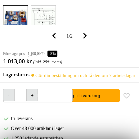
1
/
2
Föreslaget pris
1 100,00 kr
-8%
1 013,00 kr
(inkl. 25% moms)
Lagerstatus
Gör din beställning nu och få den om 7 arbetsdagar
lägg till i varukorg
fri leverans
Över 48 000 artiklar i lager
1 250 ledande varumärken