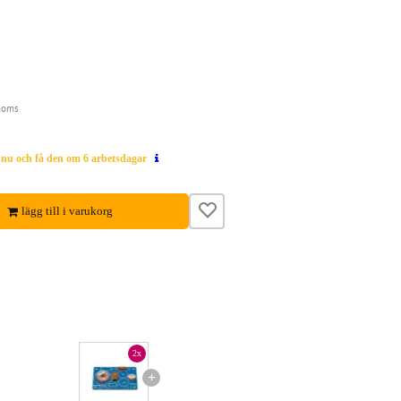
moms
g nu och få den om 6 arbetsdagar
lägg till i varukorg
2x
+