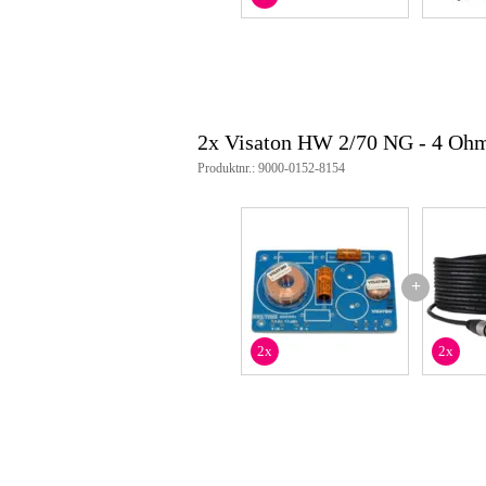
2x Visaton HW 2/70 NG - 4 Oh
Produktnr.: 9000-0152-8154
+
2x
2x