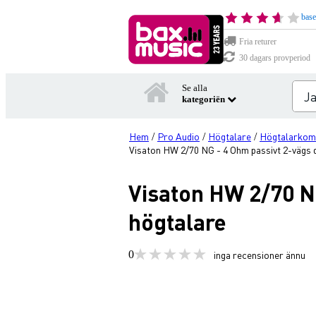
base
Fria returer
30 dagars provperiod
Se alla
kategoriën
Hem
Pro Audio
Högtalare
Högtalarkom
/
/
/
Visaton HW 2/70 NG - 4 Ohm passivt 2-vägs d
Visaton HW 2/70 NG
högtalare
0
inga recensioner ännu