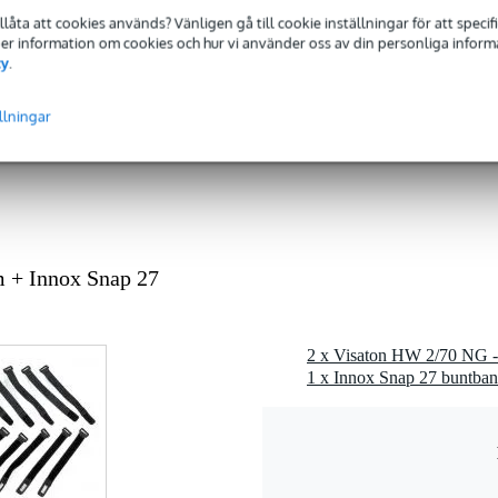
tillåta att cookies används? Vänligen gå till cookie inställningar för att speci
 Mer information om cookies och hur vi använder oss av din personliga informat
cy
.
llningar
g kvalitet
atorer med låg förlust för audiofrekvenser
 + Innox Snap 27
 (pcb)
stabilitet och upptagningsfrekvens kontrollerad
37685
1 x Innox Snap 27 buntban