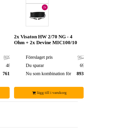
2x
2x Visaton HW 2/70 NG - 4
Ohm + 2x Devine MIC100/10
809,00 kr
Föreslaget pris
962,00 kr
48,00 kr
Du sparar
69,00 kr
761,00 kr
Nu som kombination för
893,00 kr
lägg till i varukorg