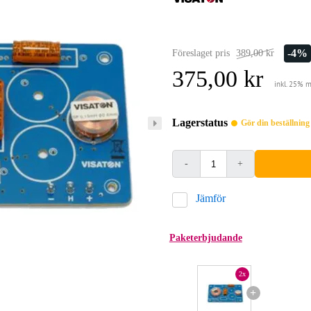
-4%
Föreslaget pris
389,00 kr
375,00 kr
inkl. 25% 
Lagerstatus
Gör din beställnin
-
+
Jämför
Paketerbjudande
2x
+