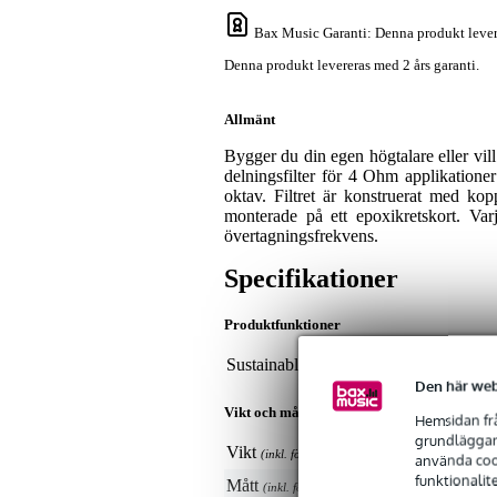
Bax Music Garanti
: Denna produkt lever
Denna produkt levereras med 2 års garanti.
Allmänt
Bygger du din egen högtalare eller vill
delningsfilter för 4 Ohm applikatio
oktav. Filtret är konstruerat med kop
monterade på ett epoxikretskort. Var
övertagningsfrekvens.
Specifikationer
Produktfunktioner
Sustainable product
not
Den här web
Vikt och mått inkluderar förpackning
Hemsidan frå
grundläggand
Vikt
30
(inkl. förpackning)
använda cook
funktionalit
Mått
13,
(inkl. förpackning)