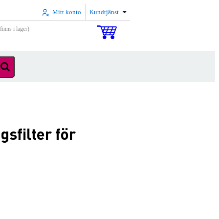
Mitt konto
Kundtjänst
inns i lager)
sfilter för