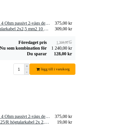
2 x Visaton HW 2/70 NG - 4 Ohm passivt 2-vägs delningsfilter för högtalare
375,00 kr
2 x Devine SPE25/10 högtalarkabel 2x2,5 mm2 10 meter
309,00 kr
Föreslaget pris
1 368,00 kr
Nu som kombination för
1 240,00 kr
Du sparar
128,00 kr
+
lägg till i varukorg
-
1 x Visaton HW 2/70 NG - 4 Ohm passivt 2-vägs delningsfilter för högtalare
375,00 kr
10 x Devine SPE25/R SPE25/R högtalarkabel 2x 2,5 mm2 per meter
19,00 kr