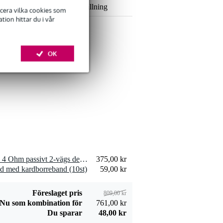
Lägg till beställning
ficera vilka cookies som
ion hittar du i vår
OK
Devine SPE25/10
högtalarkabel
309,00 kr
2x2,5 mm2 10
meter
Lägg till beställning
2 x Visaton HW 2/70 NG - 4 Ohm passivt 2-vägs delningsfilter för högtalare
375,00 kr
Devine JACS/10
d med kardborreband (10st)
59,00 kr
signalkabel stereo
106,00 kr
jack-jack 10 meter
Lägg till beställning
Föreslaget pris
809,00 kr
Nu som kombination för
761,00 kr
Du sparar
48,00 kr