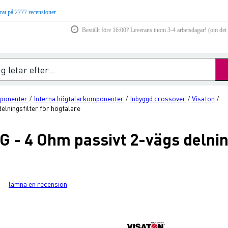
rat på 2777 recensioner
Beställt före 16:00? Leverans inom 3-4 arbetsdagar! (om det f
ponenter
Interna högtalarkomponenter
Inbyggd crossover
Visaton
/
/
/
/
elningsfilter för högtalare
 - 4 Ohm passivt 2-vägs delning
lämna en recension