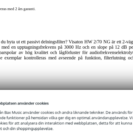
eras med 2 års garanti.
 du byta ut ett passivt delningsfilter? Visaton HW 2/70 NG är ett 2-väg
ner med en upptagningsfrekvens på 3000 Hz och en slope på 12 dB pe
parspolar av hög kvalitet och lågförluster för audiofrekvenselektrolyt
je exemplar kontrolleras med avseende på funktion, filterlutning oc
 specified
bplatsen använder cookies
n Bax Music använder cookies och andra liknande tekniker. De används för 
e funktioner på hemsidan vilka ger dig en optimal användarupplevelse. Vi s
0 gr
ies för att analysera din interaktion med webbplatsen, detta för att kunna
et och din shoppingupplevelse.
0 x 10,0 x 5,0 cm