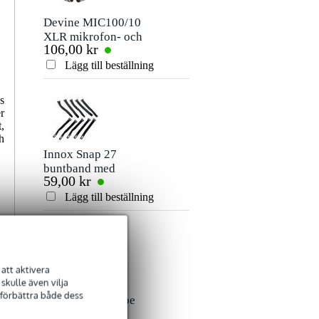
Smeknamn
Det finns ännu inga recensioner för denna produkt.
Devine MIC100/10
Devine JACSM/5
XLR mikrofon- och
3,5 mm jack - 3,5
106,00 kr
80,00 kr
signalkabel 10
mm jack
Betyg
meter
stereokabel 5m
Lägg till beställning
Lägg till beställn
Kommentar
s
r
,
h
Innox Snap 27
buntband med
59,00 kr
kardborreband
(10st)
Lägg till beställning
Skicka
att aktivera
kulle även vilja
Innox ETA GAF-
 förbättra både dess
01-BK Gaffa Tape
101,00 kr
50 mm x 50 m svart