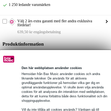
1 250 ledande varumärken
Välj 2 års extra garanti med fler andra exklusiva
fördelar!
639,50 kr engångsbetalning
Produktinformation
Sennheiser EW IEM G4-G
trådlös in-ear uppsättning
frekvensband G: 566 - 608 MHz
Den här webbplatsen använder cookies
Fullständiga specifikationer
Hemsidan från Bax Music använder cookies och andra
liknande tekniker. De används för att aktivera
grundläggande funktioner på hemsidan vilka ger dig en
Se även (5)
optimal användarupplevelse. Vi skulle även vilja använda
cookies för att analysera din interaktion med webbplatsen,
detta för att kunna förbättra både dess funktionalitet och din
shoppingupplevelse.
Vill du inte tillåta att cookies används? Vänligen gå till