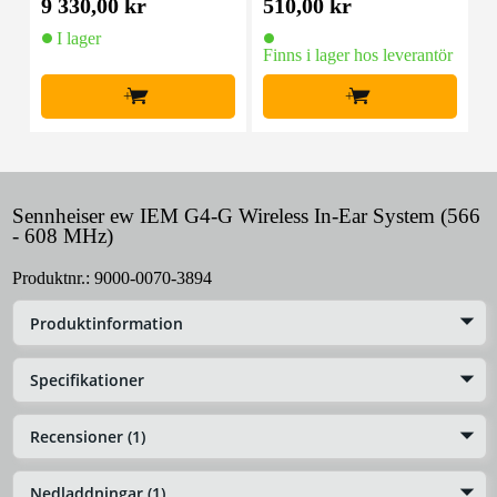
9 330,00 kr
510,00 kr
7
med två)
I lager
Finns i lager hos leverantör
F
+
+
Sennheiser ew IEM G4-G Wireless In-Ear System (566
- 608 MHz)
Produktnr.:
9000-0070-3894
Produktinformation
Specifikationer
Recensioner (1)
Nedladdningar (1)