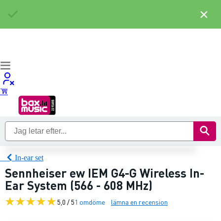
×
In-ear set
Sennheiser ew IEM G4-G Wireless In-
Ear System (566 - 608 MHz)
5,0 / 5
1 omdöme
lämna en recension