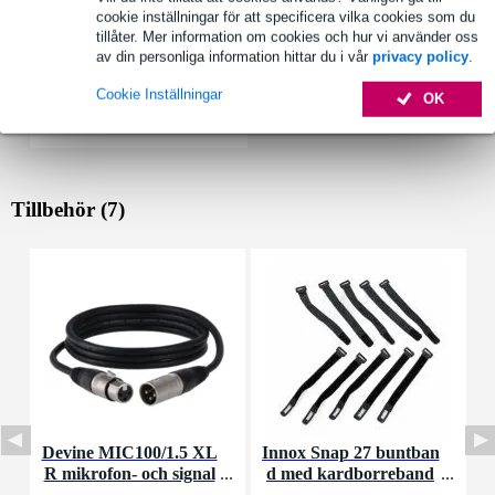
cookie inställningar för att specificera vilka cookies som du
tillåter. Mer information om cookies och hur vi använder oss
av din personliga information hittar du i vår
privacy policy
.
Cookie Inställningar
OK
Tillbehör (7)
Devine MIC100/1.5 XL
Innox Snap 27 buntban
R mikrofon- och signal
d med kardborreband
K
kabel 1,5 meter
(10st)