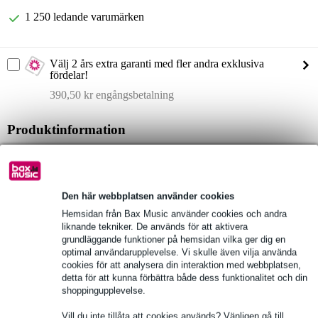
1 250 ledande varumärken
Välj 2 års extra garanti med fler andra exklusiva
fördelar!
390,50 kr engångsbetalning
Produktinformation
set/tillbehör: 1x sändare, 2x mottagare, 2x in-ear hörlurar
trådlösa frekvenser: 655 - 679 MHz
frekvensomfång (±0,5 dB, rel. Avg): 60 - 16.000 Hz
Den här webbplatsen använder cookies
Hemsidan från Bax Music använder cookies och andra
Fullständiga specifikationer
liknande tekniker. De används för att aktivera
grundläggande funktioner på hemsidan vilka ger dig en
optimal användarupplevelse. Vi skulle även vilja använda
Se även (1)
cookies för att analysera din interaktion med webbplatsen,
detta för att kunna förbättra både dess funktionalitet och din
shoppingupplevelse.
Vill du inte tillåta att cookies används? Vänligen gå till