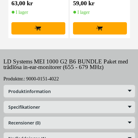
63,00 kr
59,00 kr
1
I lager
I lager
+
+
LD Systems MEI 1000 G2 B6 BUNDLE Paket med
trådlösa in-ear-monitorer (655 - 679 MHz)
Produktnr.:
9000-0151-4022
Produktinformation
Specifikationer
Recensioner (0)