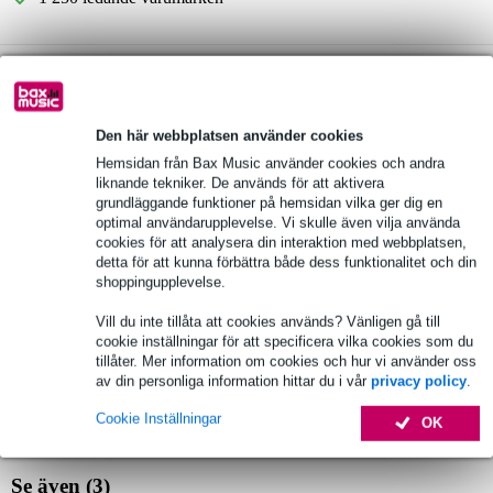
Välj 2 års extra garanti med fler andra exklusiva
fördelar!
240,15 kr engångsbetalning
Den här webbplatsen använder cookies
Hemsidan från Bax Music använder cookies och andra
Produktinformation
liknande tekniker. De används för att aktivera
grundläggande funktioner på hemsidan vilka ger dig en
frekvensområde: 863 - 865 MHz
optimal användarupplevelse. Vi skulle även vilja använda
ljudets uteffekt: 40 mW
cookies för att analysera din interaktion med webbplatsen,
detta för att kunna förbättra både dess funktionalitet och din
batteritid (max., alkalisk): 7 timmar
shoppingupplevelse.
Fullständiga specifikationer
Vill du inte tillåta att cookies används? Vänligen gå till
cookie inställningar för att specificera vilka cookies som du
Se även (4)
tillåter. Mer information om cookies och hur vi använder oss
av din personliga information hittar du i vår
privacy policy
.
Cookie Inställningar
OK
Se även (3)