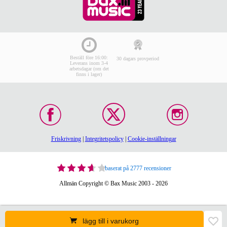
Beställ före 16:00:
30 dagars provperiod
Leverans inom 3-4
arbetsdagar (om det
finns i lager)
Friskrivning
|
Integritetspolicy
|
Cookie-inställningar
baserat på 2777 recensioner
Allmän Copyright © Bax Music 2003 - 2026
lägg till i varukorg