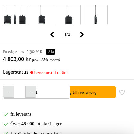
1
/
4
Föreslaget pris
5 209,00 kr
-8%
4 803,00 kr
(inkl. 25% moms)
Lagerstatus
Leveranstid okänt
lägg till i varukorg
fri leverans
Över 48 000 artiklar i lager
1 250 ledande varumärken