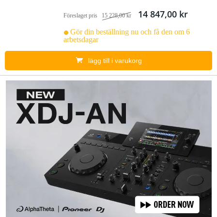
14 847,00 kr
Föreslaget pris
15 228,00 kr
Gör din beställning nu och få den om 6
arbetsdagar
lägg till i varukorg