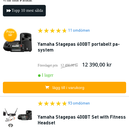
9
Vi har hittat
artiklar.
Topp 10 mest sålda
11 omdömen
Popu
lär
Yamaha Stagepas 600BT portabelt pa-
system
12 390,00 kr
Föreslaget pris
12 490,00 kr
I lager
lägg till i varukorg
93 omdömen
Yamaha Stagepas 400BT Set with Fitness
Headset