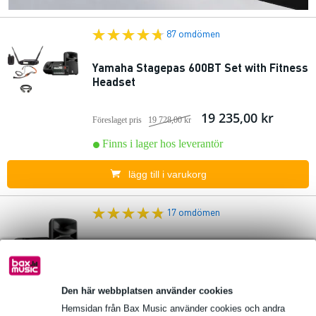
87 omdömen
Yamaha Stagepas 600BT Set with Fitness
Headset
19 235,00 kr
Föreslaget pris
19 728,00 kr
Finns i lager hos leverantör
lägg till i varukorg
17 omdömen
Yamaha Stagepas 400BT portabelt pa-
system
Den här webbplatsen använder cookies
7 890,00 kr
Föreslaget pris
9 539,00 kr
Hemsidan från Bax Music använder cookies och andra