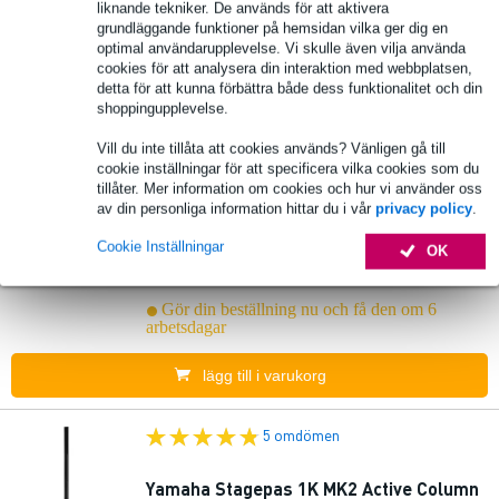
liknande tekniker. De används för att aktivera
Gör din beställning nu och få den om 6
arbetsdagar
grundläggande funktioner på hemsidan vilka ger dig en
optimal användarupplevelse. Vi skulle även vilja använda
cookies för att analysera din interaktion med webbplatsen,
lägg till i varukorg
detta för att kunna förbättra både dess funktionalitet och din
shoppingupplevelse.
260 omdömen
Vill du inte tillåta att cookies används? Vänligen gå till
cookie inställningar för att specificera vilka cookies som du
Yamaha Stagepas 400BT +
tillåter. Mer information om cookies och hur vi använder oss
högtalarstativsats
av din personliga information hittar du i vår
privacy policy
.
Cookie Inställningar
OK
8 056,00 kr
Föreslaget pris
8 263,00 kr
Gör din beställning nu och få den om 6
arbetsdagar
lägg till i varukorg
5 omdömen
Yamaha Stagepas 1K MK2 Active Column