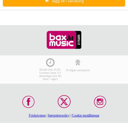
lägg till i varukorg
Beställ före 16:00:
30 dagars provperiod
Leverans inom 3-4
arbetsdagar (om det
finns i lager)
Friskrivning
|
Integritetspolicy
|
Cookie-inställningar