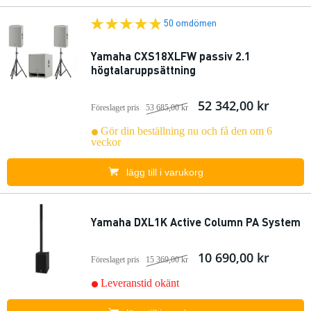
50 omdömen
Yamaha CXS18XLFW passiv 2.1
högtalaruppsättning
52 342,00 kr
Föreslaget pris
53 685,00 kr
Gör din beställning nu och få den om 6
veckor
lägg till i varukorg
Yamaha DXL1K Active Column PA System
10 690,00 kr
Föreslaget pris
15 369,00 kr
Leveranstid okänt