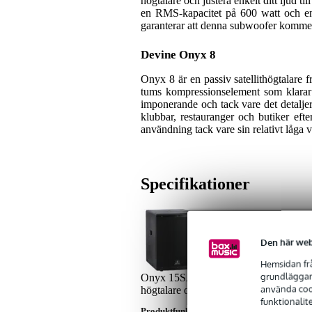
högtalare och justera enkelt ditt ljud
en RMS-kapacitet på 600 watt och en
garanterar att denna subwoofer kommer 
Devine Onyx 8
Onyx 8 är en passiv satellithögtalare 
tums kompressionselement som klara
imponerande och tack vare det detaljera
klubbar, restauranger och butiker eft
användning tack vare sin relativt låga v
Specifikationer
2x Devine Onyx 15SA 1
Den här web
Hemsidan frå
grundläggand
Onyx 15SA-sub från Devine är en prisvä
använda cook
högtalare och justera enkelt ljudet till p
funktionalit
Produktfunktioner