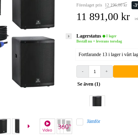
-
Föreslaget pris
12 196,00 kr
11 891,00 kr
in
Lagerstatus
I lager
Beställ nu = leverans torsdag
Fortfarande 13 i lager i vårt la
-
+
Se även (1)
Jämför
Video