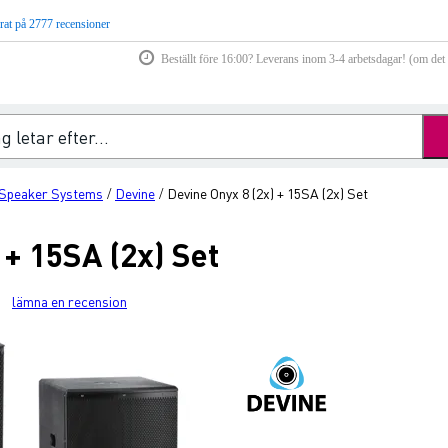
rat på 2777 recensioner
Beställt före 16:00? Leverans inom 3-4 arbetsdagar! (om det f
 Speaker Systems
Devine
Devine Onyx 8 (2x) + 15SA (2x) Set
/
/
 + 15SA (2x) Set
lämna en recension