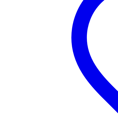
Devine Onyx 15SA aktiv subwo
Bass-Reflex högtalare
frekvensåtergivning: 35 Hz - 15
max SPL: 126 dB
delningsfilter: 120 Hz (24 dB/O
LF-woofer: 15 tum (4-tums talsp
Förstärkare:
klass D
RMS-effekt: 600 W
toppeffekt: 2400 W
internt skydd: överbelastning, 
anslutningar:
XLR L + R linjeingångar 
XLR L + R-utgångar (balan
XLR L + R Link-utgångar
Rattar:
Kontroll för subnivå
X-over-omkopplare: 80 H
Fas 0° - 180
Form
Ground Lift på-av
Lysdioder: Ström på, signal/beg
hölje:
plywood björkträ
finish: svart