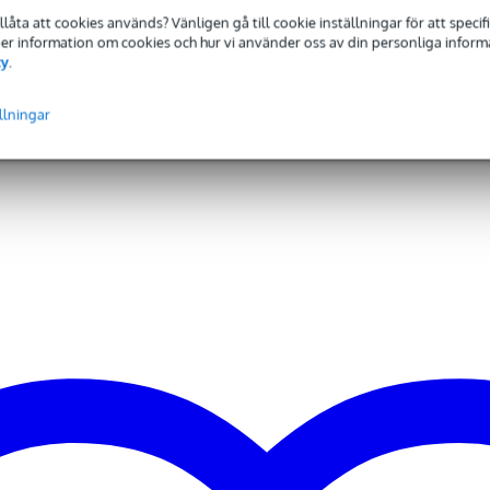
tillåta att cookies används? Vänligen gå till cookie inställningar för att speci
R in, ut/länk/genom
 Mer information om cookies och hur vi använder oss av din personliga informat
cy
.
 tum
 specified
llningar
 kg
0 dB - 129 dB
0 Hz
 - 49 Hz
0 - 749 Watt
,8 kg
0 x 65,0 x 56,0 cm