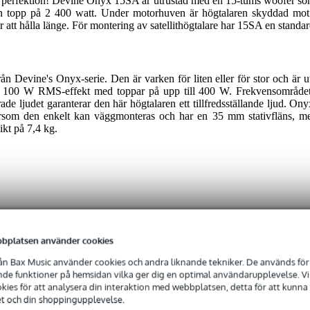
 till perfektion! Devine Onyx 15SA är utrustad med en 15-tums woofer so
 topp på 2 400 watt. Under motorhuven är högtalaren skyddad mot ö
att hålla länge. För montering av satellithögtalare har 15SA en standar
från Devine's Onyx-serie. Den är varken för liten eller för stor och är
r 100 W RMS-effekt med toppar på upp till 400 W. Frekvensområdet
de ljudet garanterar den här högtalaren ett tillfredsställande ljud. On
ersom den enkelt kan väggmonteras och har en 35 mm stativfläns, men
ikt på 7,4 kg.
5 tums aktiv subwoofer 2400W
bplatsen använder cookies
n Bax Music använder cookies och andra liknande tekniker. De används för 
e funktioner på hemsidan vilka ger dig en optimal användarupplevelse. Vi s
rd, kraftfull subwoofer på 600 watt som är mycket mångsidig. Koppla d
ies för att analysera din interaktion med webbplatsen, detta för att kunna
erfektion!
et och din shoppingupplevelse.