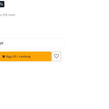
3%
kl. 25% moms
ger
lägg till i varukorg