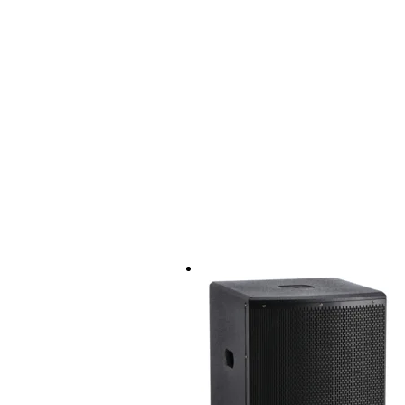
grill: 1,5 mm metall
handtag: 2x integrerade, s
mellanstolpefäste: M20
mått (BxDxH): 53,0 x 62,5 x 70
vikt: 32,5 kg
2x Devine Onyx 8 8-tums
Onyx 8 är en passiv satellithögtalare 
tums kompressionselement som klarar 
Produktfunktioner
Sustainable product
not
Speaker connection
loc
Nominellt motstånd
8 
RMS-belastning i Watt
10
Toppbelastning i Watt
35
Diameter woofer
8 