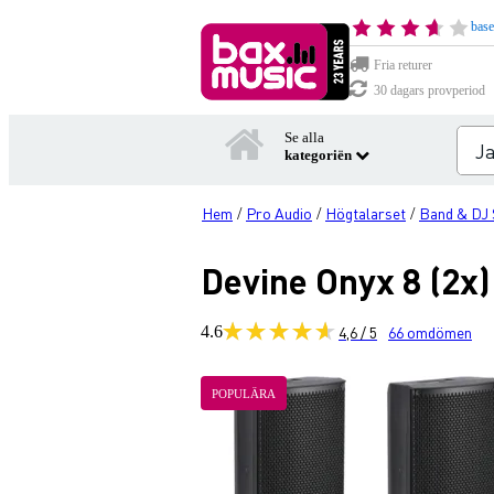
base
Fria returer
30 dagars provperiod
Se alla
kategoriën
Hem
Pro Audio
Högtalarset
Band & DJ
/
/
/
Devine Onyx 8 (2x)
4.6
4,6 / 5
66
omdömen
POPULÄRA