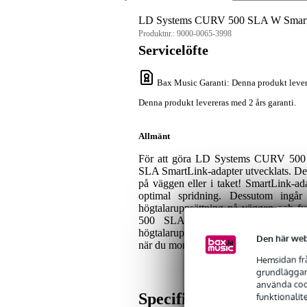
LD Systems CURV 500 SLA W SmartL
Produktnr.:
9000-0065-3998
Servicelöfte
Bax Music Garanti
: Denna produkt lever
Denna produkt levereras med 2 års garanti.
Allmänt
För att göra LD Systems CURV 500 
SLA SmartLink-adapter utvecklats. Den 
på väggen eller i taket! SmartLink-ada
optimal spridning. Dessutom ingå
högtalaruppsättning på väggen och fy
500 SLA är dessutom utrustad m
högtalaruppsättningen. Adaptern är t
Den här web
när du monterar den mot taket.
Hemsidan frå
grundläggand
använda cook
Specifikationer
funktionalit