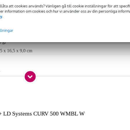
tillåta att cookies används? Vänligen gå till cookie inställningar för att speci
 Mer information om cookies och hur vi använder oss av din personliga informat
cy
.
 specified
llningar
5 gr
5 x 16,5 x 9,0 cm
W
 + LD Systems CURV 500 WMBL W
tering,