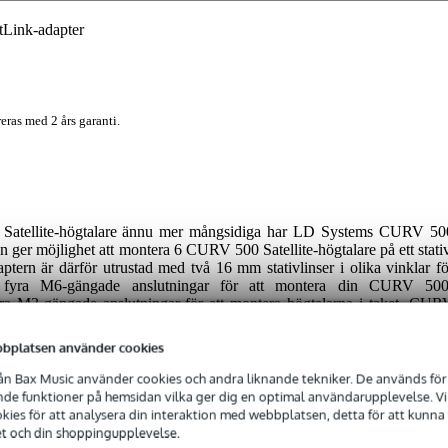
ink-adapter
eras med 2 års garanti.
Satellite-högtalare ännu mer mångsidiga har LD Systems CURV 50
ger möjlighet att montera 6 CURV 500 Satellite-högtalare på ett stativ
ptern är därför utrustad med två 16 mm stativlinser i olika vinklar fö
r fyra M6-gängade anslutningar för att montera din CURV 500
ra M3-gängade anslutningar för att montera högtalarna i taket. CUR
ed Phoenix- och Speak-ON-anslutningar för styrning av hel
illverkad av robust aluminium, och du kan rotera LD Systems-logotype
bplatsen använder cookies
n Bax Music använder cookies och andra liknande tekniker. De används för 
e funktioner på hemsidan vilka ger dig en optimal användarupplevelse. Vi s
ies för att analysera din interaktion med webbplatsen, detta för att kunna
et och din shoppingupplevelse.