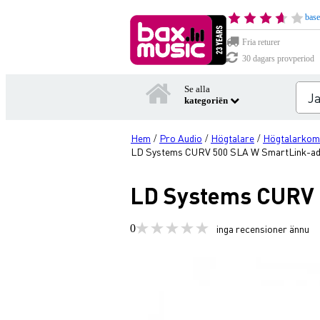
base
Fria returer
30 dagars provperiod
Se alla
kategoriën
Hem
Pro Audio
Högtalare
Högtalarkom
/
/
/
LD Systems CURV 500 SLA W SmartLink-ad
LD Systems CURV 
0
inga recensioner ännu