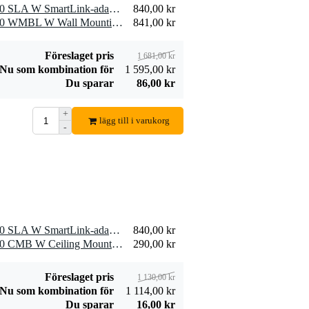
106,00 kr
179,00 kr
2x1,5mm 3 meter
förlängningsuttag
1 x LD Systems CURV 500 SLA W SmartLink-adapter
840,00 kr
med strömbrytare
Lägg till beställning
Lägg till beställn
1 x LD Systems CURV 500 WMBL W Wall Mounting Bracket
841,00 kr
Föreslaget pris
1 681,00 kr
Nu som kombination för
1 595,00 kr
Du sparar
86,00 kr
Devine SPE25/5
Devine MIC100/3
+
högtalarkabel 2x
XLR mikrofon- och
lägg till i varukorg
-
240,00 kr
74,00 kr
2,5mm 5 meter
signalkabel 3 meter
Lägg till beställning
Lägg till beställn
1 x LD Systems CURV 500 SLA W SmartLink-adapter
840,00 kr
1 x LD Systems CURV 500 CMB W Ceiling Mounting Bracket
290,00 kr
Föreslaget pris
1 130,00 kr
Nu som kombination för
1 114,00 kr
Du sparar
16,00 kr