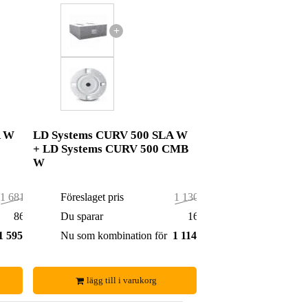
+
A W
LD Systems CURV 500 SLA W
+ LD Systems CURV 500 CMB
W
1 681,00 kr
Föreslaget pris
1 130,00 kr
86,00 kr
Du sparar
16,00 kr
1 595,00 kr
Nu som kombination för
1 114,00 kr
lägg till i varukorg