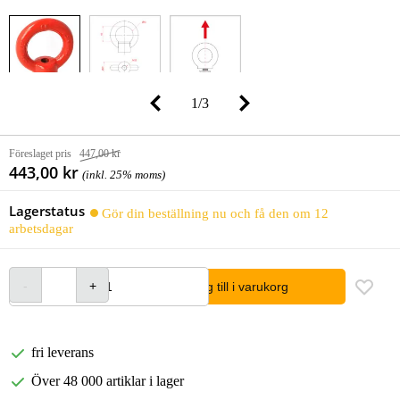
1
/
3
Föreslaget pris
447,00 kr
443,00 kr
(inkl. 25% moms)
Lagerstatus
Gör din beställning nu och få den om 12
arbetsdagar
lägg till i varukorg
fri leverans
Över 48 000 artiklar i lager