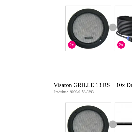
+
2x
2x
Visaton GRILLE 13 RS + 10x D
Produktnr.: 9000-0153-0393
+