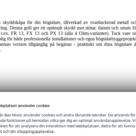
kyddskåpa för din högtalare, tillverkad av svartlackerad metall oc
ring. Denna grill ger ett optimalt skydd mot stötar, damm och smuts fö
, t.ex. FR 13, FX 13 och PX 13 (alla 4 Ohm-varianter). Tack vare si
g för både professionella installationer och egna högtalarbyggeprojekt
nan version tillgänglig på begäran - praktiskt om dina högtalare ä
.
 specified
bplatsen använder cookies
nches
n Bax Music använder cookies och andra liknande tekniker. De används för 
rt
e funktioner på hemsidan vilka ger dig en optimal användarupplevelse. Vi s
ies för att analysera din interaktion med webbplatsen, detta för att kunna
et och din shoppingupplevelse.