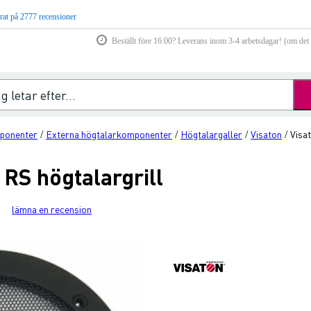
rat på 2777 recensioner
Beställt före 16:00? Leverans inom 3-4 arbetsdagar! (om det f
ponenter
Externa högtalarkomponenter
Högtalargaller
Visaton
Visa
/
/
/
/
RS högtalargrill
lämna en recension