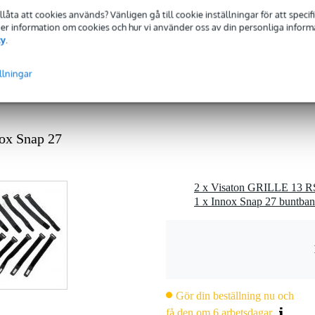
0 gr
tillåta att cookies används? Vänligen gå till cookie inställningar för att speci
 Mer information om cookies och hur vi använder oss av din personliga informat
0 x 20,0 x 4,0 cm
cy
.
llningar
art plast
ox Snap 27
2 x Visaton GRILLE 13 RS 
1 x Innox Snap 27 buntban
Gör din beställning nu och
få den om 6 arbetsdagar