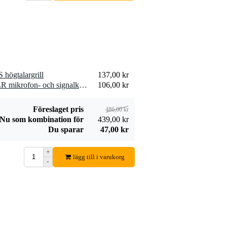
SPE25/R
19,00 kr
högtalarkabel 2x
2,5 mm2 per meter
Lägg till beställning
högtalargrill
137,00 kr
2 x Devine MIC100/10 XLR mikrofon- och signalkabel 10 meter
106,00 kr
Föreslaget pris
486,00 kr
Nu som kombination för
439,00 kr
Du sparar
47,00 kr
+
lägg till i varukorg
-