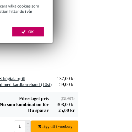
ficera vilka cookies som
ion hittar du i vår
Devine SPE25/10
högtalarkabel
309,00 kr
OK
2x2,5 mm2 10
meter
Lägg till beställning
Devine JACS/10
högtalargrill
137,00 kr
signalkabel stereo
d med kardborreband (10st)
59,00 kr
106,00 kr
jack-jack 10 meter
Lägg till beställning
Föreslaget pris
333,00 kr
Nu som kombination för
308,00 kr
Du sparar
25,00 kr
+
lägg till i varukorg
-
Devine SPE25/R