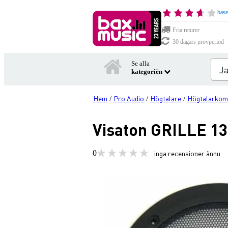
base
Fria returer
30 dagars provperiod
Se alla
kategoriën
Hem
Pro Audio
Högtalare
Högtalarkom
/
/
/
Visaton GRILLE 13 
0
inga recensioner ännu