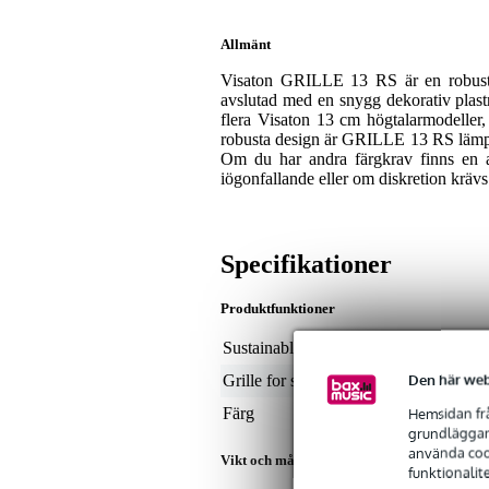
Allmänt
Visaton GRILLE 13 RS är en robust s
avslutad med en snygg dekorativ plast
flera Visaton 13 cm högtalarmodeller
robusta design är GRILLE 13 RS lämpli
Om du har andra färgkrav finns en an
iögonfallande eller om diskretion krävs
Specifikationer
Produktfunktioner
Sustainable product
not
Den här web
Grille for speaker size
5 i
Hemsidan frå
Färg
sva
grundläggand
använda cook
Vikt och mått inkluderar förpackning
funktionalit