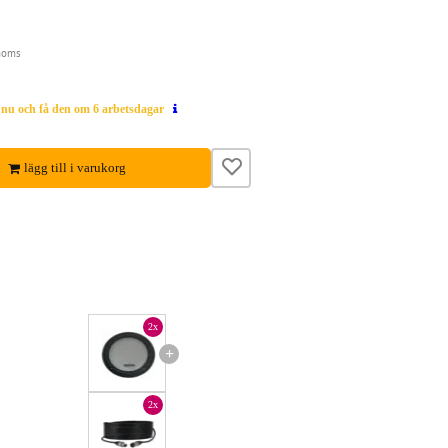
moms
g nu och få den om 6 arbetsdagar
lägg till i varukorg
2x
+
2x