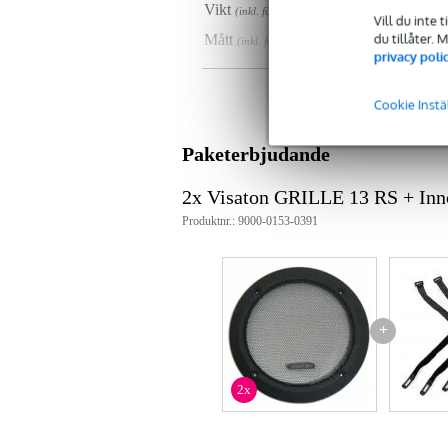
Vikt
15
(inkl. förpackning)
Vill du inte 
du tillåter.
Mått
20,
(inkl. förpackning)
privacy poli
Produktspecifikationer
Cookie Instä
material: svartlackerad metall, sv
yttre ring: svart plast
Paketerbjudande
färg: svart
2x Visaton GRILLE 13 RS + Inn
Produktnr.: 9000-0153-0391
+
2x