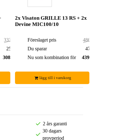
+
2x Visaton GRILLE 13 RS + 2x
Devine MIC100/10
333,00 kr
Föreslaget pris
486,00 kr
25,00 kr
Du sparar
47,00 kr
308,00 kr
Nu som kombination för
439,00 kr
lägg till i varukorg
2 års garanti
30 dagars
provperiod