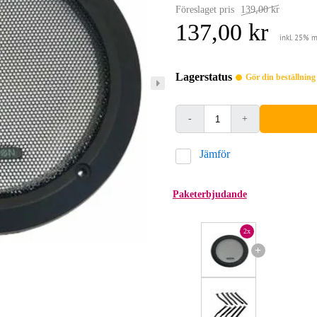
Föreslaget pris
139,00 kr
137,00 kr
inkl. 25% 
Lagerstatus
Gör din beställnin
-
+
Jämför
Paketerbjudande
2x
+