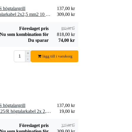
högtalargrill
137,00 kr
2 x Devine SPE25/10 högtalarkabel 2x2,5 mm2 10 meter
309,00 kr
Föreslaget pris
892,00 kr
Nu som kombination för
818,00 kr
Du sparar
74,00 kr
+
lägg till i varukorg
-
högtalargrill
137,00 kr
10 x Devine SPE25/R SPE25/R högtalarkabel 2x 2,5 mm2 per meter
19,00 kr
Föreslaget pris
327,00 kr
Nu som kombination för
309,00 kr