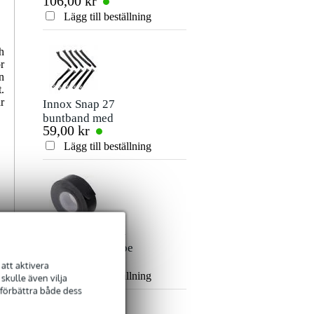
106,00 kr
80,00 kr
signalkabel 10
mm jack
Betyg
meter
stereokabel 5m
Lägg till beställning
Lägg till beställn
Kommentar
h
r
n
.
r
Innox Snap 27
buntband med
59,00 kr
kardborreband
(10st)
Lägg till beställning
Skicka
Innox ETA GAF-
01-BK Gaffa Tape
101,00 kr
50 mm x 50 m svart
att aktivera
Lägg till beställning
kulle även vilja
 förbättra både dess