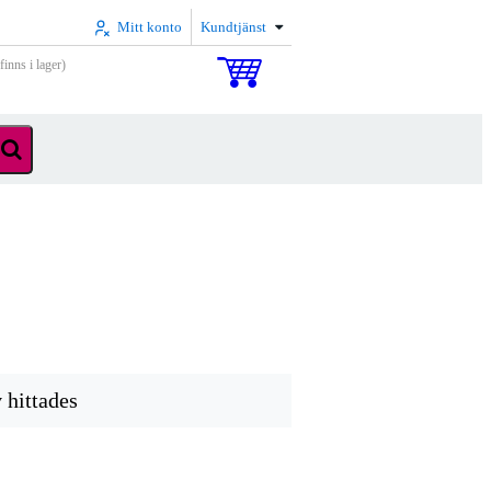
Mitt konto
Kundtjänst
inns i lager)
v hittades