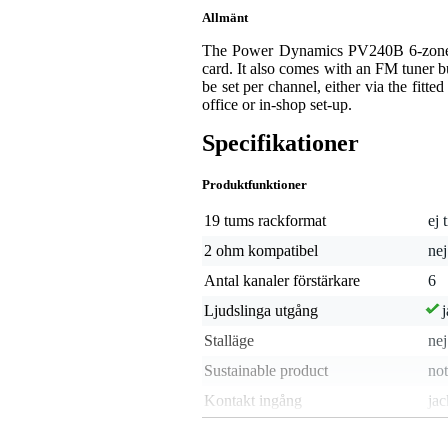
Allmänt
The Power Dynamics PV240B 6-zone am
card. It also comes with an FM tuner 
be set per channel, either via the fit
office or in-shop set-up.
Specifikationer
Produktfunktioner
19 tums rackformat
ej 
2 ohm kompatibel
nej
Antal kanaler förstärkare
6
Ljudslinga utgång
j
Stalläge
nej
Sustainable product
not
Kontakt ingång
ja
Inbyggt filter
ing