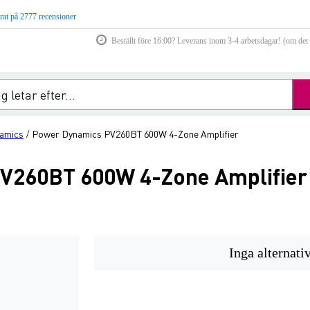
rat på 2777 recensioner
Beställt före 16:00? Leverans inom 3-4 arbetsdagar! (om det f
amics
Power Dynamics PV260BT 600W 4-Zone Amplifier
/
V260BT 600W 4-Zone Amplifier
Inga alternati