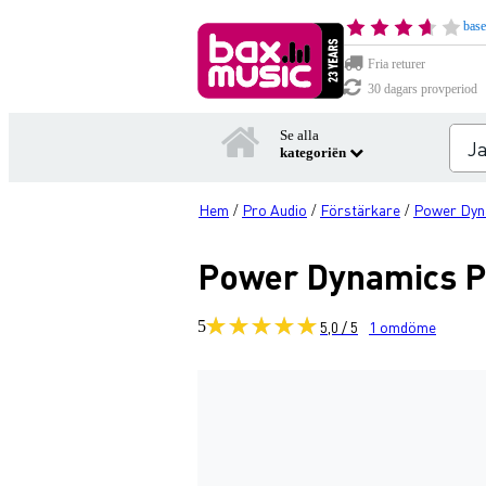
base
Fria returer
30 dagars provperiod
Se alla
kategoriën
Hem
Pro Audio
Förstärkare
Power Dyn
/
/
/
Power Dynamics P
5
5,0 / 5
1
omdöme