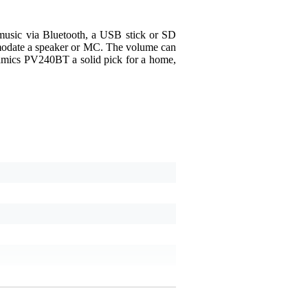
usic via Bluetooth, a USB stick or SD
Martin Zoutendijk
3 o
ommodate a speaker or MC. The volume can
ynamics PV240BT a solid pick for a home,
5
Skrev följande om
Power
Doet wat hij moet doen 
De geluidskwaliteit is g
Afstandsbediening is nie
Voldoende inputs en reg
Er wordt op alle 6 de ka
Je kan geen verschillend
Översätt denna recension 