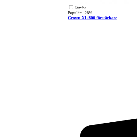
Jämför
Populära
-28%
Crown XLi800 förstärkare