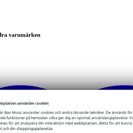
ecificerat
nvektion (värmeavledning)
specificerat
ndra varumärken
- 99 Watt
ecificerat
ådklämma
 kg
0 x 32,5 x 13,5 cm
bplatsen använder cookies
n Bax Music använder cookies och andra liknande tekniker. De används för 
e funktioner på hemsidan vilka ger dig en optimal användarupplevelse. Vi s
ies för att analysera din interaktion med webbplatsen, detta för att kunna
et och din shoppingupplevelse.