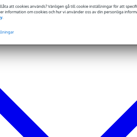
tillåta att cookies används? Vänligen gå till cookie inställningar för att speci
hannel
 Mer information om cookies och hur vi använder oss av din personliga informat
card reader
cy
.
eaming
lay
llningar
ing and overload
0kHz
Hz