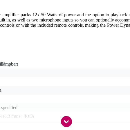
plifier packs 12x 50 Watts of power and the option to playback m
built in, as well as two microphone inputs so you can optionally acc
ted controls or with the included remote controls, making the Power D
tillämpbart
a
 specified
ck (6,3 mm) + RCA
et