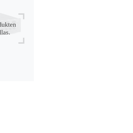
dukten
llas.