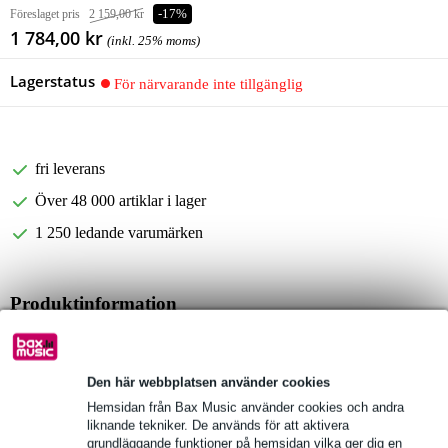
Föreslaget pris
2 159,00 kr
-17%
1 784,00 kr
(inkl. 25% moms)
Lagerstatus
För närvarande inte tillgänglig
fri leverans
Över 48 000 artiklar i lager
1 250 ledande varumärken
Produktinformation
Power Dynamics PV240BT
4-zone music system
Den här webbplatsen använder cookies
power: 8x 50W
Hemsidan från Bax Music använder cookies och andra
Fullständiga specifikationer
liknande tekniker. De används för att aktivera
grundläggande funktioner på hemsidan vilka ger dig en