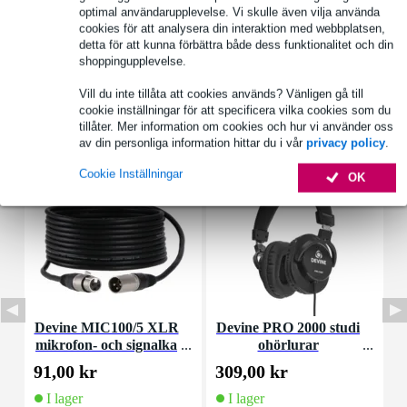
Se även (1)
optimal användarupplevelse. Vi skulle även vilja använda
cookies för att analysera din interaktion med webbplatsen,
detta för att kunna förbättra både dess funktionalitet och din
shoppingupplevelse.
Vill du inte tillåta att cookies används? Vänligen gå till
cookie inställningar för att specificera vilka cookies som du
Tillbehör (14)
tillåter. Mer information om cookies och hur vi använder oss
av din personliga information hittar du i vår
privacy policy
.
Cookie Inställningar
OK
Devine MIC100/5 XLR
Devine PRO 2000 studi
D
mikrofon- och signalka
ohörlurar
R
bel 5 meter
91,00 kr
309,00 kr
2
I lager
I lager