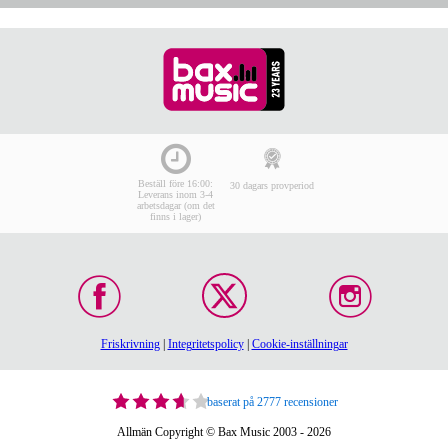
Beställ före 16:00:
30 dagars provperiod
Leverans inom 3-4
arbetsdagar (om det
finns i lager)
Friskrivning
|
Integritetspolicy
|
Cookie-inställningar
baserat på 2777 recensioner
Allmän Copyright © Bax Music 2003 - 2026