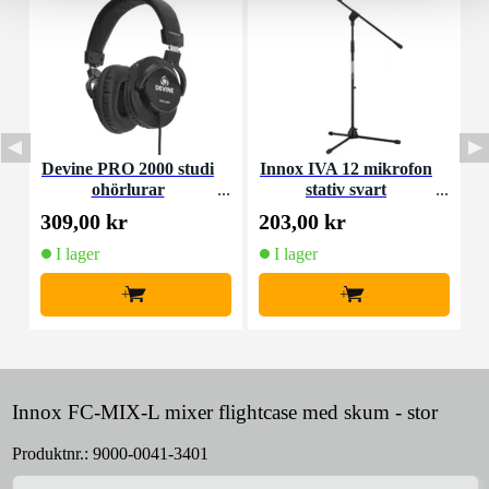
Devine PRO 2000 studi
Innox IVA 12 mikrofon
I
ohörlurar
stativ svart
309,00 kr
203,00 kr
5
I lager
I lager
+
+
Innox FC-MIX-L mixer flightcase med skum - stor
Produktnr.:
9000-0041-3401