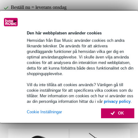
Beställ nu = leverans onsdag
Över 48 000 artiklar i lager
1 250 ledande varumärken
Den här webbplatsen använder cookies
Hemsidan från Bax Music använder cookies och andra
liknande tekniker. De används för att aktivera
B-lager
från 1 502,00 kr
grundläggande funktioner på hemsidan vilka ger dig en
optimal användarupplevelse. Vi skulle även vilja använda
Produktinformation
cookies för att analysera din interaktion med webbplatsen,
detta för att kunna förbättra både dess funktionalitet och din
shoppingupplevelse.
Innox flight case för mixer
modell: hattfodral med avtagbart lock
Vill du inte tillåta att cookies används? Vänligen gå till
material: 9 mm tjock plywood av björkbetong (svart)
cookie inställningar för att specificera vilka cookies som du
tillåter. Mer information om cookies och hur vi använder oss
Fullständiga specifikationer
av din personliga information hittar du i vår
privacy policy
.
Cookie Inställningar
OK
Tillbehör (16)