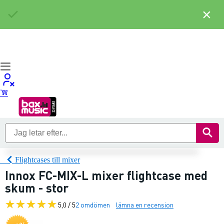
×
Flightcases till mixer
Innox FC-MIX-L mixer flightcase med
skum - stor
5,0 / 5
2 omdömen
lämna en recension