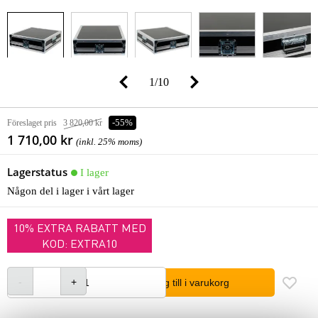
1
/
10
Föreslaget pris
3 820,00 kr
-55%
1 710,00 kr
(inkl. 25% moms)
Lagerstatus
I lager
Någon del i lager i vårt lager
10% EXTRA RABATT MED
KOD: EXTRA10
lägg till i varukorg