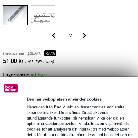
1
/
2
Föreslaget pris
120,00 kr
-58%
51,00 kr
(inkl. 25% moms)
Lagerstatus
I lager
Fortfarande 7 i lager i vårt lager
(och fortfarande 2 i lager hos leverantör)
Den här webbplatsen använder cookies
10% EXTRA RABATT MED
Hemsidan från Bax Music använder cookies och andra
KOD: EXTRA10
liknande tekniker. De används för att aktivera
grundläggande funktioner på hemsidan vilka ger dig en
optimal användarupplevelse. Vi skulle även vilja använda
lägg till i varukorg
cookies för att analysera din interaktion med webbplatsen,
detta för att kunna förbättra både dess funktionalitet och din