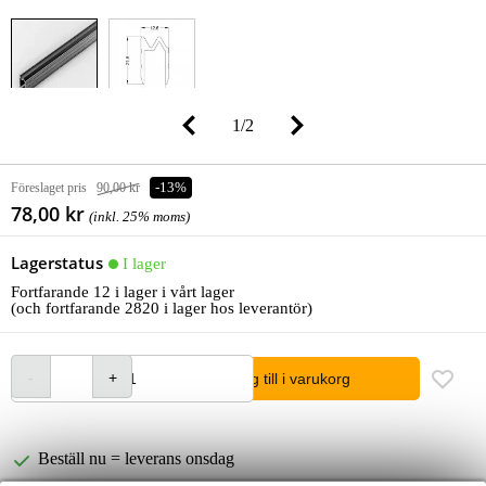
1
/
2
Föreslaget pris
90,00 kr
-13%
78,00 kr
(inkl. 25% moms)
Lagerstatus
I lager
Fortfarande 12 i lager i vårt lager
(och fortfarande 2820 i lager hos leverantör)
lägg till i varukorg
Beställ nu = leverans onsdag