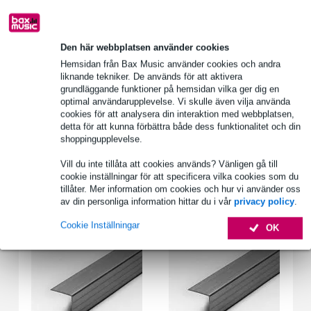
Över 48 000 artiklar i lager
1 250 ledande varumärken
Den här webbplatsen använder cookies
Hemsidan från Bax Music använder cookies och andra
Produktinformation
liknande tekniker. De används för att aktivera
grundläggande funktioner på hemsidan vilka ger dig en
slutprofil
optimal användarupplevelse. Vi skulle även vilja använda
cookies för att analysera din interaktion med webbplatsen,
material: aluminium
detta för att kunna förbättra både dess funktionalitet och din
passar alla plattor med en tjocklek på 9,5mm
shoppingupplevelse.
Fullständiga specifikationer
Vill du inte tillåta att cookies används? Vänligen gå till
cookie inställningar för att specificera vilka cookies som du
tillåter. Mer information om cookies och hur vi använder oss
Tillbehör (2)
av din personliga information hittar du i vår
privacy policy
.
Cookie Inställningar
OK