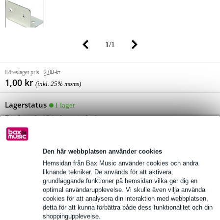
1
/
1
Föreslaget pris
2,00 kr
1,00 kr
(inkl. 25% moms)
Lagerstatus
I lager
Fortfarande 124 i lager i vårt lager
(och fortfarande 10216 i lager hos leverantör)
10% EXTRA RABATT MED
Den här webbplatsen använder cookies
KOD: EXTRA10
Hemsidan från Bax Music använder cookies och andra
liknande tekniker. De används för att aktivera
grundläggande funktioner på hemsidan vilka ger dig en
lägg till i varukorg
optimal användarupplevelse. Vi skulle även vilja använda
cookies för att analysera din interaktion med webbplatsen,
detta för att kunna förbättra både dess funktionalitet och din
shoppingupplevelse.