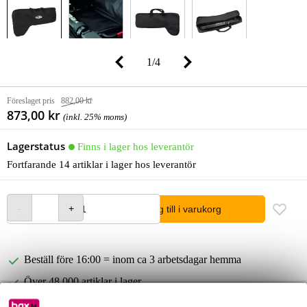
1
/
4
Föreslaget pris
882,00 kr
873,00 kr
(inkl. 25% moms)
Lagerstatus
Finns i lager hos leverantör
Fortfarande 14 artiklar i lager hos leverantör
lägg till i varukorg
Beställ före 16:00 = inom ca 3 arbetsdagar hemma
Över 48 000 artiklar i lager
1 250 ledande varumärken