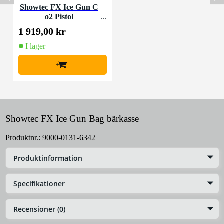
Showtec FX Ice Gun C
o2 Pistol
1 919,00 kr
I lager
+
Showtec FX Ice Gun Bag bärkasse
Produktnr.:
9000-0131-6342
Produktinformation
Specifikationer
Recensioner (0)