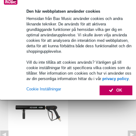
Den här webbplatsen använder cookies
Hemsidan från Bax Music använder cookies och andra
Produktinformation
liknande tekniker. De används för att aktivera
grundläggande funktioner på hemsidan vilka ger dig en
Showtec FX väska för ispistol
optimal användarupplevelse. Vi skulle även vilja använda
speciellt utformad för Showtec FX Ice Gun
cookies för att analysera din interaktion med webbplatsen,
detta för att kunna förbättra både dess funktionalitet och din
med dragkedja och handtag
shoppingupplevelse.
Fullständiga specifikationer
Vill du inte tillåta att cookies används? Vänligen gå till
cookie inställningar för att specificera vilka cookies som du
Tillbehör (1)
tillåter. Mer information om cookies och hur vi använder oss
av din personliga information hittar du i vår
privacy policy
.
Cookie Inställningar
OK