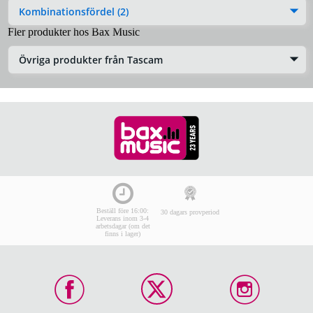
Kombinationsfördel (2)
Fler produkter hos Bax Music
Övriga produkter från Tascam
Beställ före 16:00:
30 dagars provperiod
Leverans inom 3-4
arbetsdagar (om det
finns i lager)