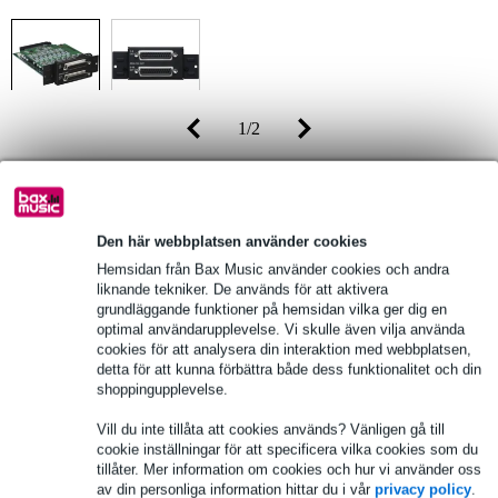
1
/
2
Föreslaget pris
10 975,00 kr
-92%
890,00 kr
(inkl. 25% moms)
Den här webbplatsen använder cookies
Lagerstatus
Hemsidan från Bax Music använder cookies och andra
I lager
liknande tekniker. De används för att aktivera
Fortfarande 2 i lager i vårt lager
grundläggande funktioner på hemsidan vilka ger dig en
optimal användarupplevelse. Vi skulle även vilja använda
cookies för att analysera din interaktion med webbplatsen,
10% EXTRA RABATT MED
detta för att kunna förbättra både dess funktionalitet och din
KOD: EXTRA10
shoppingupplevelse.
Vill du inte tillåta att cookies används? Vänligen gå till
lägg till i varukorg
cookie inställningar för att specificera vilka cookies som du
tillåter. Mer information om cookies och hur vi använder oss
av din personliga information hittar du i vår
privacy policy
.