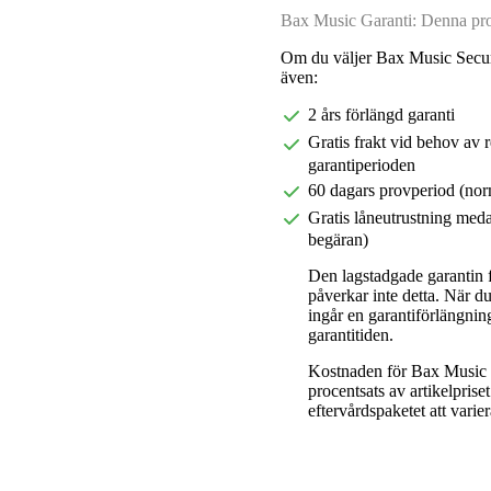
Bax Music Garanti: Denna prod
Om du väljer Bax Music Secur
även:
2 års förlängd garanti
Gratis frakt vid behov av 
garantiperioden
60 dagars provperiod (nor
Gratis låneutrustning meda
begäran)
Den lagstadgade garantin fö
påverkar inte detta. När 
ingår en garantiförlängnin
garantitiden.
Kostnaden för Bax Music E
procentsats av artikelpris
eftervårdspaketet att varier