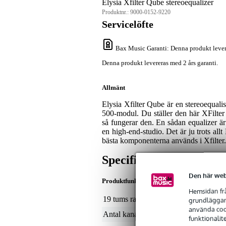
Elysia Xfilter Qube stereoequalizer
Produktnr.:
9000-0152-9220
Servicelöfte
Bax Music Garanti
: Denna produkt lever
Denna produkt levereras med 2 års garanti.
Allmänt
Elysia Xfilter Qube är en stereoequali
500-modul. Du ställer den här XFilter
så fungerar den. En sådan equalizer är 
en high-end-studio. Det är ju trots allt
bästa komponenterna används i Xfilter.
Specifikationer
Den här web
Produktfunktioner
Hemsidan frå
19 tums rackformat
ej 
grundläggand
använda cook
Antal kanaler
2
funktionalit