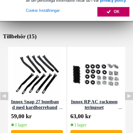
av din personliga information hittar du i vår
privacy policy
.
Cookie Inställningar
OK
Tillbehör (15)
Innox Snap 27 buntban
Innox RP AC rackmon
I
d med kardborreband
teringsset
(10st)
59,00 kr
63,00 kr
4
I lager
I lager