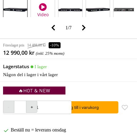
Video
1
/
7
Föreslaget pris
14 488,00 kr
-10%
12 990,00 kr
(inkl. 25% moms)
Lagerstatus
I lager
Någon del i lager i vårt lager
🔥HOT & NEW
lägg till i varukorg
Beställ nu = leverans onsdag