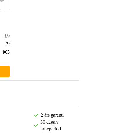
928,00 kr
23,00 kr
905,00 kr
2 års garanti
30 dagars
provperiod