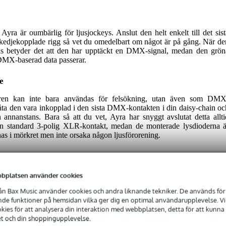
yra är oumbärlig för ljusjockeys. Anslut den helt enkelt till det sist
in kedjekopplade rigg så vet du omedelbart om något är på gång. När de
s betyder det att den har upptäckt en DMX-signal, medan den grön
 DMX-baserad data passerar.
e
ren kan inte bara användas för felsökning, utan även som DMX
låta den vara inkopplad i den sista DMX-kontakten i din daisy-chain oc
annanstans. Bara så att du vet, Ayra har snyggt avslutat detta allti
n standard 3-polig XLR-kontakt, medan de monterade lysdioderna ä
synas i mörkret men inte orsaka någon ljusförorening.
bplatsen använder cookies
n Bax Music använder cookies och andra liknande tekniker. De används för 
e funktioner på hemsidan vilka ger dig en optimal användarupplevelse. Vi s
ies för att analysera din interaktion med webbplatsen, detta för att kunna
 specified
et och din shoppingupplevelse.