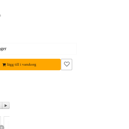
s
ager
lägg till i varukorg
+
+