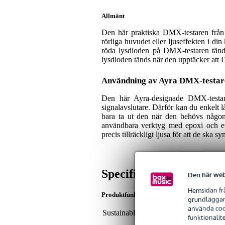
Allmänt
Den här praktiska DMX-testaren från A
rörliga huvudet eller ljuseffekten i d
röda lysdioden på DMX-testaren tänd
lysdioden tänds när den upptäcker att
Användning av Ayra DMX-testar
Den här Ayra-designade DMX-testa
signalavslutare. Därför kan du enkelt 
bara ta ut den när den behövs någon 
användbara verktyg med epoxi och e
precis tillräckligt ljusa för att de ska 
Specifikationer
Den här web
Hemsidan frå
Produktfunktioner
grundläggand
använda cook
Sustainable product
not
funktionalit