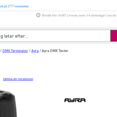
rat på 2777 recensioner
Beställt före 16:00? Leverans inom 3-4 arbetsdagar! (om det f
DMX Terminator
Ayra
Ayra DMX Tester
/
/
/
lämna en recension