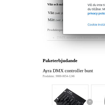
Vikt och mått inkluderar förpackning
Vill du inte 
du tillåter.
Vikt
34 
privacy poli
(inkl. förpackning)
Mått
13,
(inkl. förpackning)
Cookie Instä
Produktspecifikationer
DMX-testare och terminator i ett
grön LED som indikator för data
röd LED som indikator för DMX
monterad i en standard 3-polig 
färg på höljet: svart
resistans: 110 Ohm
Paketerbjudande
tryckt för igenkänning i kabelbo
kan användas för felsökning och
Ayra DMX controller bunt
Produktnr.: 9000-0054-1246
+