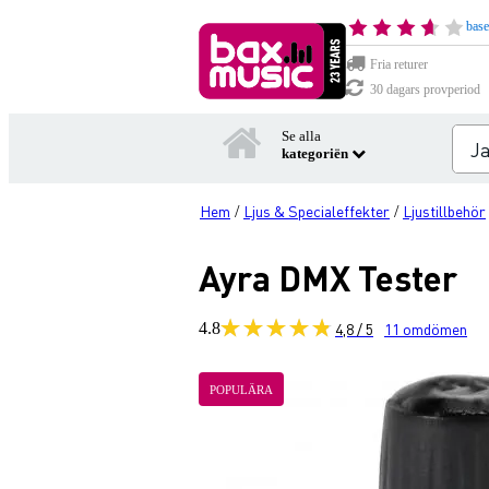
base
Fria returer
30 dagars provperiod
Se alla
kategoriën
Hem
Ljus & Specialeffekter
Ljustillbehör
/
/
Ayra DMX Tester
4.8
4,8 / 5
11
omdömen
POPULÄRA