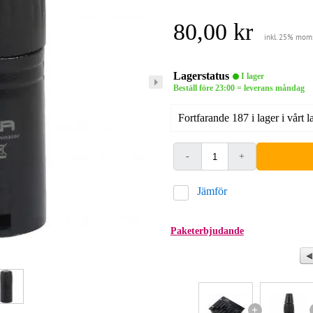
80,00 kr
inkl. 25% mom
Lagerstatus
I lager
Beställ före 23:00 = leverans måndag
Fortfarande 187 i lager i vårt l
-
+
Jämför
Paketerbjudande
+