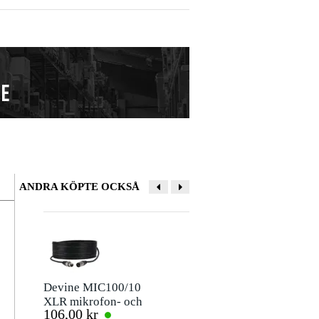
ANDRA KÖPTE OCKSÅ
Lämna en recension
Smeknamn
Devine MIC100/10
Ayra OSO W-D
XLR mikrofon- och
trådlös DMX
106,00 kr
1 056,00 kr
signalkabel 10
sändare
Betyg