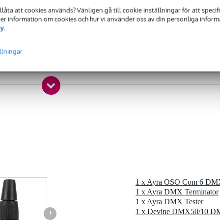
tillåta att cookies används? Vänligen gå till cookie inställningar för att speci
 Mer information om cookies och hur vi använder oss av din personliga informat
gr
cy
.
0 x 9,0 x 2,0 cm
llningar
 över linjen
-signal
XLR-hylsa, baksidan fylld med epoxi
x eller adaptersamling
 för att förebygga och lösa störningar på din DMX-linje
1 x Ayra OSO Com 6 DMX 
1 x Ayra DMX Terminator
1 x Ayra DMX Tester
+