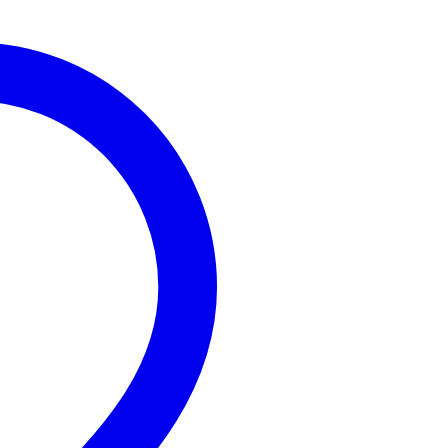
Översätt denna recension till svenska
Hubeaux lucas
10 april 2020
5
Skrev följande om
Ayra DMX Tester
Testeur dmx nickel , on peux y tester cable et le placer en termin
Översätt denna recension till svenska
Julien
21 januari 2020
5
Skrev följande om
Ayra DMX Tester
Petit outil bien pratique, fonctionne parfaitement, les deux Led i
dmx, construction robuste. Petit et discret.
Översätt denna recension till svenska