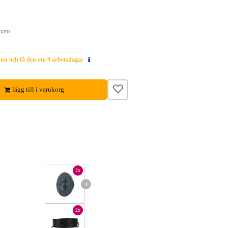
moms
g nu och få den om 9 arbetsdagar
lägg till i varukorg
2x
+
2x