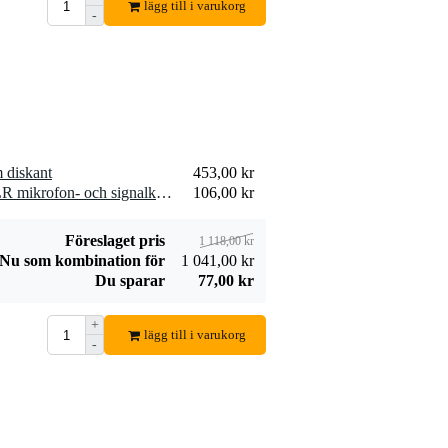
Devine SPE25/R
lägg till i varukorg
-
SPE25/R
19,00 kr
högtalarkabel 2x
2,5 mm2 per meter
Lägg till beställning
 diskant
453,00 kr
2 x Devine MIC100/10 XLR mikrofon- och signalkabel 10 meter
106,00 kr
Föreslaget pris
1 118,00 kr
Nu som kombination för
1 041,00 kr
Du sparar
77,00 kr
+
lägg till i varukorg
-