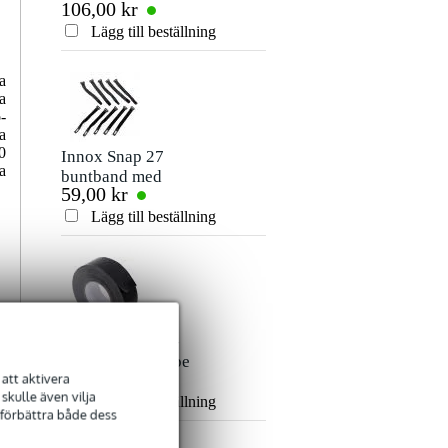
106,00 kr
80,00 kr
signalkabel 10
mm jack
Betyg
meter
stereokabel 5m
Lägg till beställning
Lägg till beställn
Kommentar
a
a
-
a
0
Innox Snap 27
a
buntband med
59,00 kr
kardborreband
(10st)
Lägg till beställning
Skicka
Innox ETA GAF-
01-BK Gaffa Tape
101,00 kr
att aktivera
50 mm x 50 m svart
kulle även vilja
Lägg till beställning
 förbättra både dess