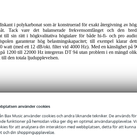
skant i polykarbonat som är konstruerad för exakt återgivning av hög
åt. Tack vare det balanserade frekvensomfånget och den bred
till sin rätt i högkvalitativa högtalare för både hi-fi- och pro audio
lspolen garanterar hög belastningskapacitet; till exempel klarar dett
00 watt (med ett 12 dB/okt. filter vid 4000 Hz). Med en känslighet på 9
på 1200 till 22000 Hz integreras DT 94 utan problem i en mängd olik
 till den totala ljudupplevelsen.
 specified
bplatsen använder cookies
 inches
n Bax Music använder cookies och andra liknande tekniker. De används för 
e funktioner på hemsidan vilka ger dig en optimal användarupplevelse. Vi s
- 99 Watt
ies för att analysera din interaktion med webbplatsen, detta för att kunna
et och din shoppingupplevelse.
 - 22,9 kHz