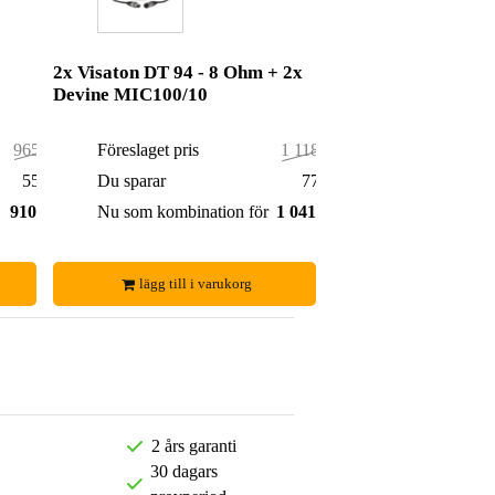
2x Visaton DT 94 - 8 Ohm + 2x
Devine MIC100/10
965,00 kr
Föreslaget pris
1 118,00 kr
55,00 kr
Du sparar
77,00 kr
910,00 kr
Nu som kombination för
1 041,00 kr
lägg till i varukorg
2 års garanti
30 dagars