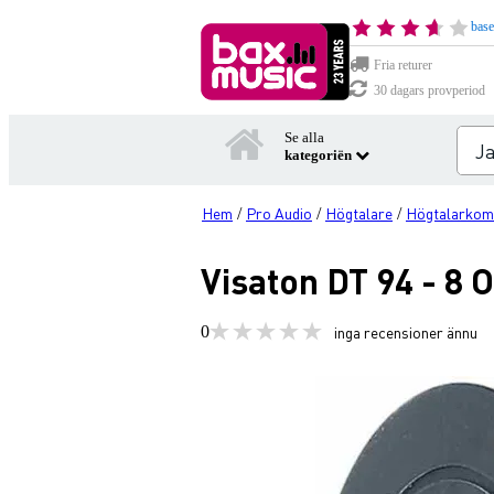
base
Fria returer
30 dagars provperiod
Se alla
kategoriën
Hem
Pro Audio
Högtalare
Högtalarkom
/
/
/
Visaton DT 94 - 8 
0
inga recensioner ännu