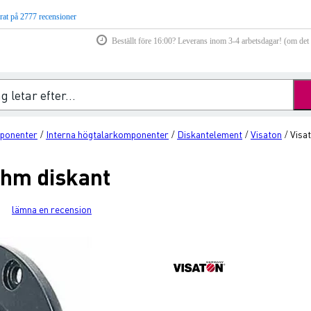
rat på 2777 recensioner
Beställt före 16:00? Leverans inom 3-4 arbetsdagar! (om det f
ponenter
Interna högtalarkomponenter
Diskantelement
Visaton
Visa
/
/
/
/
Ohm diskant
lämna en recension