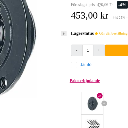
-4%
Föreslaget pris
470,00 kr
453,00 kr
inkl. 25% 
Lagerstatus
Gör din beställnin
-
+
Jämför
Paketerbjudande
2x
+