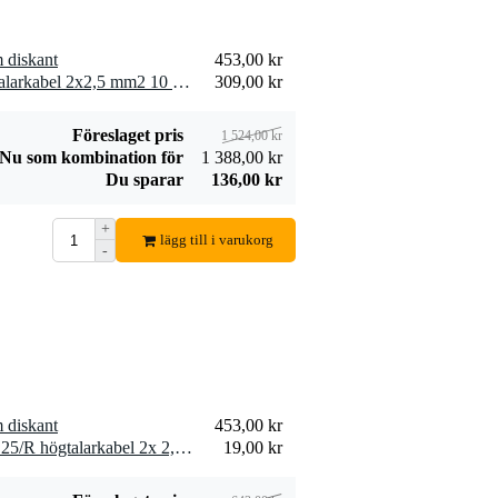
 diskant
453,00 kr
2 x Devine SPE25/10 högtalarkabel 2x2,5 mm2 10 meter
309,00 kr
Föreslaget pris
1 524,00 kr
Nu som kombination för
1 388,00 kr
Du sparar
136,00 kr
+
lägg till i varukorg
-
 diskant
453,00 kr
10 x Devine SPE25/R SPE25/R högtalarkabel 2x 2,5 mm2 per meter
19,00 kr