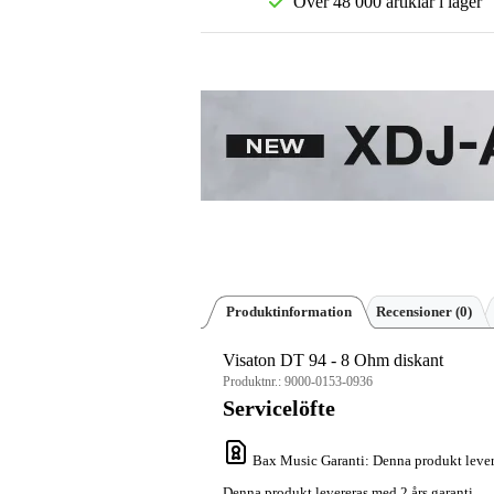
Över 48 000 artiklar i lager
Produktinformation
Recensioner
(0)
Visaton DT 94 - 8 Ohm diskant
Produktnr.:
9000-0153-0936
Servicelöfte
Bax Music Garanti
: Denna produkt lever
Denna produkt levereras med 2 års garanti.