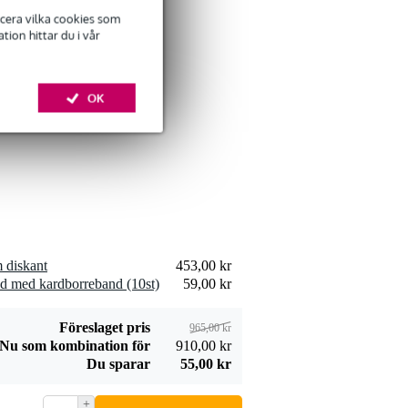
ficera vilka cookies som
ion hittar du i vår
Devine SPE25/10
högtalarkabel
OK
309,00 kr
2x2,5 mm2 10
meter
Lägg till beställning
Devine JACS/10
signalkabel stereo
 diskant
453,00 kr
106,00 kr
jack-jack 10 meter
d med kardborreband (10st)
59,00 kr
Lägg till beställning
Föreslaget pris
965,00 kr
Nu som kombination för
910,00 kr
Du sparar
55,00 kr
+