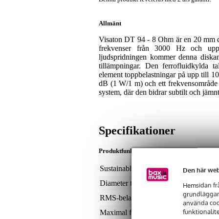
Allmänt
Visaton DT 94 - 8 Ohm är en 20 mm di
frekvenser från 3000 Hz och upp
ljudspridningen kommer denna diskant 
tillämpningar. Den ferrofluidkylda ta
element toppbelastningar på upp till 1
dB (1 W/1 m) och ett frekvensområde 
system, där den bidrar subtilt och jämnt
Specifikationer
Produktfunktioner
Sustainable product
not
Den här web
Diameter tweeter
0.8
Hemsidan frå
grundläggand
RMS-belastning i Watt
50 
använda cook
funktionalit
Maximal frekvens
22