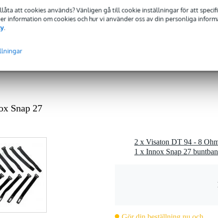
 3,9 kHz
tillåta att cookies används? Vänligen gå till cookie inställningar för att speci
 Mer information om cookies och hur vi använder oss av din personliga informat
Ohm
cy
.
riet
llningar
0 gr
0 x 9,4 x 5,0 cm
ox Snap 27
Hz
2 x Visaton DT 94 - 8 Ohm
1 x Innox Snap 27 buntban
Gör din beställning nu och