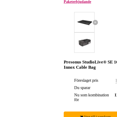
Paketerbjudande
+
Presonus StudioLive® SE 1
Innox Cable Bag
Föreslaget pris
1
Du sparar
Nu som kombination
1
för
lägg till i varukorg