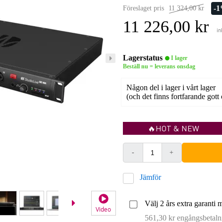
-
Föreslaget pris
11 324,00 kr
11 226,00 kr
in
Lagerstatus
I lager
Beställ nu = leverans onsdag
Någon del i lager i vårt lager
(och det finns fortfarande gott
🔥HOT & NEW
-
+
Jämför
Välj 2 års extra garanti 
Video
561,30 kr engångsbetaln