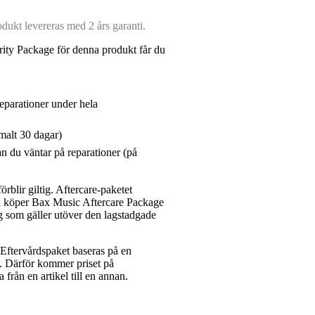
ukt levereras med 2 års garanti.
ity Package för denna produkt får du
reparationer under hela
malt 30 dagar)
n du väntar på reparationer (på
rblir giltig. Aftercare-paketet
du köper Bax Music Aftercare Package
g som gäller utöver den lagstadgade
ftervårdspaket baseras på en
et. Därför kommer priset på
a från en artikel till en annan.