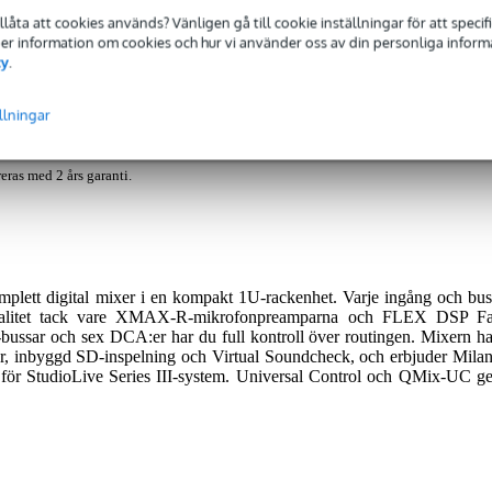
tillåta att cookies används? Vänligen gå till cookie inställningar för att speci
nsioner
(0)
Nedladdningar (3)
 Mer information om cookies och hur vi använder oss av din personliga informat
cy
.
ackmixer, svart
llningar
eras med 2 års garanti.
lett digital mixer i en kompakt 1U-rackenhet. Varje ingång och bus
valitet tack vare XMAX-R-mikrofonpreamparna och FLEX DSP Fa
ussar och sex DCA:er har du full kontroll över routingen. Mixern ha
år, inbyggd SD-inspelning och Virtual Soundcheck, och erbjuder Milan
t för StudioLive Series III-system. Universal Control och QMix-UC ge