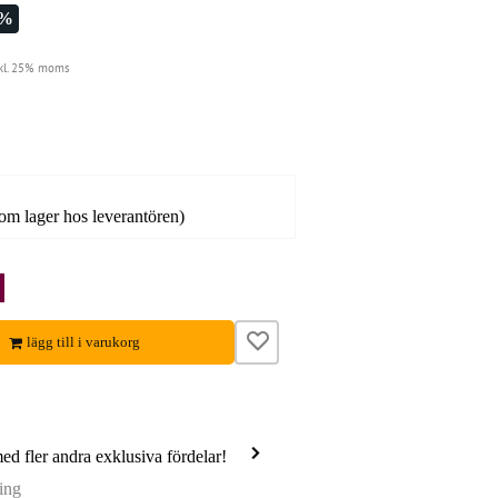
1%
kl. 25% moms
 om lager hos leverantören)
lägg till i varukorg
med fler andra exklusiva fördelar!
ing