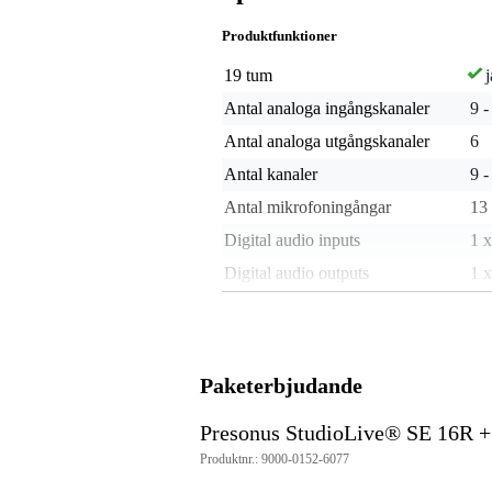
Produktfunktioner
19 tum
j
Antal analoga ingångskanaler
9 -
Antal analoga utgångskanaler
6
Antal kanaler
9 -
Antal mikrofoningångar
13 
Digital audio inputs
1 x
Digital audio outputs
1 x
Digital snake
ja,
Sustainable product
not
Dynamik
ko
Paketerbjudande
Equalizer
4-
Presonus StudioLive® SE 16R +
Kontakt ingång
ja
Produktnr.: 9000-0152-6077
Inbyggt audio interface
US