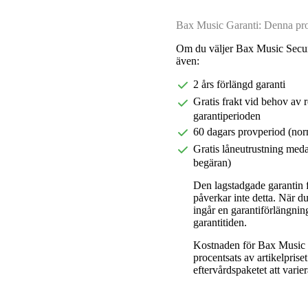
Bax Music Garanti: Denna prod
Om du väljer Bax Music Secur
även:
2 års förlängd garanti
Gratis frakt vid behov av 
garantiperioden
60 dagars provperiod (nor
Gratis låneutrustning meda
begäran)
Den lagstadgade garantin fö
påverkar inte detta. När 
ingår en garantiförlängnin
garantitiden.
Kostnaden för Bax Music E
procentsats av artikelpris
eftervårdspaketet att varier