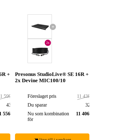
+
2x
6R +
Presonus StudioLive® SE 16R +
2x Devine MIC100/10
1 599,00 kr
Föreslaget pris
11 438,00 kr
43,00 kr
Du sparar
32,00 kr
1 556,00 kr
Nu som kombination
11 406,00 kr
för
lägg till i varukorg