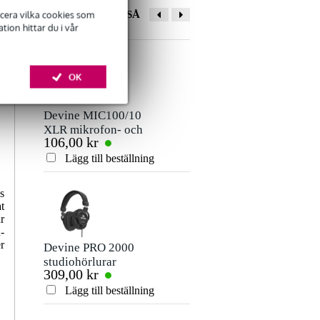
ficera vilka cookies som
ANDRA KÖPTE OCKSÅ
ion hittar du i vår
OK
Devine MIC100/10
Devine ADA132
XLR mikrofon- och
XLR hona - stereo
106,00 kr
42,00 kr
signalkabel 10
6,3mm hane
meter
adapter
Lägg till beställning
Lägg till beställn
s
t
r
-
r
Devine PRO 2000
Devine ADA138
studiohörlurar
XLR hane - XLR
309,00 kr
53,00 kr
hane adapter
Lägg till beställning
Lägg till beställn