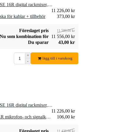
Devine JACM/10
Innox HS 02 B
1 x Presonus StudioLive® SE 16R digital rackmixer, svart
instrumentkabel
Headphone Stand
11 226,00 kr
106,00 kr
160,00 kr
mono jack-jack 10
ka för kablar + tillbehör
373,00 kr
meter
Lägg till beställning
Lägg till beställn
Föreslaget pris
11 599,00 kr
Nu som kombination för
11 556,00 kr
Du sparar
43,00 kr
+
Innox ETA GAF-
lägg till i varukorg
-
01-BK Gaffa Tape
101,00 kr
50 mm x 50 m svart
Lägg till beställning
1 x Presonus StudioLive® SE 16R digital rackmixer, svart
11 226,00 kr
2 x Devine MIC100/10 XLR mikrofon- och signalkabel 10 meter
106,00 kr
Föreslaget pris
11 438,00 kr