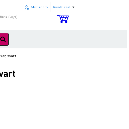
Mitt konto
Kundtjänst
inns i lager)
xer, svart
vart