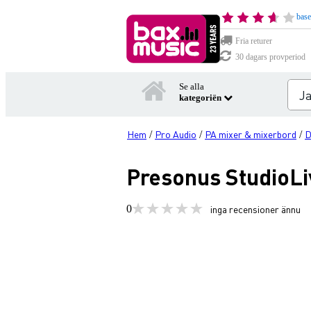
base
Fria returer
30 dagars provperiod
Se alla
kategoriën
Hem
Pro Audio
PA mixer & mixerbord
D
/
/
/
Presonus StudioLiv
0
inga recensioner ännu