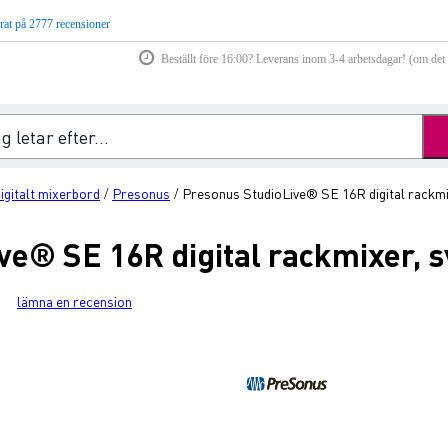
rat på 2777 recensioner
Beställt före 16:00? Leverans inom 3-4 arbetsdagar! (om det f
igitalt mixerbord
Presonus
Presonus StudioLive® SE 16R digital rackmi
/
/
e® SE 16R digital rackmixer, s
lämna en recension