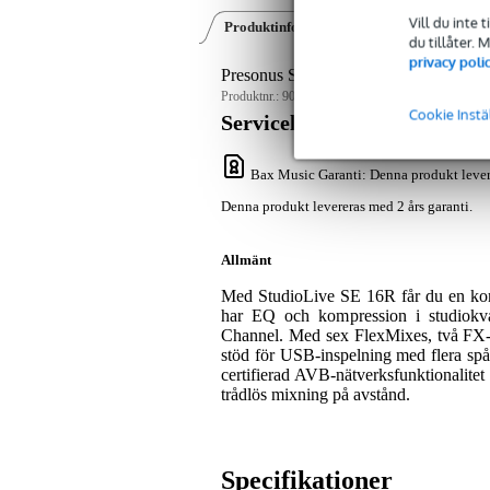
Vill du inte 
Produktinformation
Videor (1)
Rece
du tillåter.
privacy poli
Presonus StudioLive® SE 16R digital r
Produktnr.:
9000-0152-5695
Cookie Instä
Servicelöfte
Bax Music Garanti
: Denna produkt lever
Denna produkt levereras med 2 års garanti.
Allmänt
Med StudioLive SE 16R får du en komp
har EQ och kompression i studiok
Channel. Med sex FlexMixes, två FX-b
stöd för USB-inspelning med flera sp
certifierad AVB-nätverksfunktionalite
trådlös mixning på avstånd.
Specifikationer