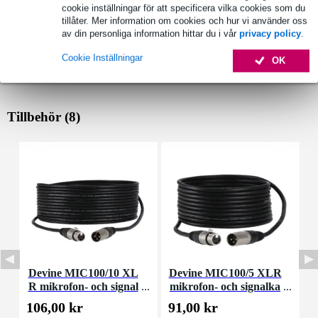
cookie inställningar för att specificera vilka cookies som du
tillåter. Mer information om cookies och hur vi använder oss
av din personliga information hittar du i vår
privacy policy
.
Cookie Inställningar
OK
Tillbehör (8)
Devine MIC100/10 XL
Devine MIC100/5 XLR
D
R mikrofon- och signal
mikrofon- och signalka
u
kabel 10 meter
bel 5 meter
106,00 kr
91,00 kr
3