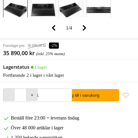
1
/
4
Föreslaget pris
36 690,00 kr
-2%
35 890,00 kr
(inkl. 25% moms)
Lagerstatus
I lager
Fortfarande 2 i lager i vårt lager
lägg till i varukorg
Beställ före 23:00 = leverans tisdag
Över 48 000 artiklar i lager
1 250 ledande varumärken