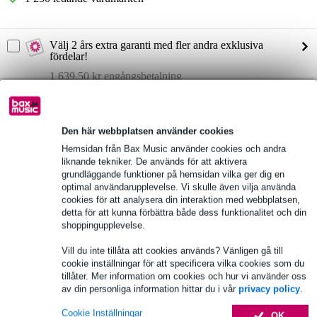
Välj 2 års extra garanti med fler andra exklusiva
fördelar!
1 639,50 kr engångsbetalning
Produktinformation
Den här webbplatsen använder cookies
16 in/16 ut Dante-aktiverad scenbox
Hemsidan från Bax Music använder cookies och andra
16 XLR-mikrofon-/linjeingångar med +48 phantom power och
liknande tekniker. De används för att aktivera
SIG OL LED-indikatorer för ingångssignal/överbelastning
grundläggande funktioner på hemsidan vilka ger dig en
16 XLR-linjeutgångar med SIG OL LED-indikatorer för
optimal användarupplevelse. Vi skulle även vilja använda
utgångssignal
cookies för att analysera din interaktion med webbplatsen,
detta för att kunna förbättra både dess funktionalitet och din
Fullständiga specifikationer
shoppingupplevelse.
Se även (4)
Vill du inte tillåta att cookies används? Vänligen gå till
cookie inställningar för att specificera vilka cookies som du
tillåter. Mer information om cookies och hur vi använder oss
av din personliga information hittar du i vår
privacy policy
.
Cookie Inställningar
OK