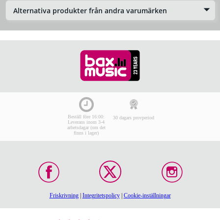
Alternativa produkter från andra varumärken
Beställ före 16:00:
30 dagars provperiod
Leverans inom 3-4
arbetsdagar (om det
finns i lager)
Friskrivning
|
Integritetspolicy
|
Cookie-inställningar