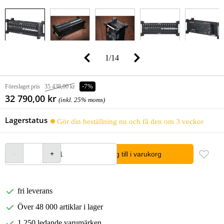
1
/
14
Föreslaget pris
35 438,00 kr
-7%
32 790,00 kr
(inkl. 25% moms)
Lagerstatus
Gör din beställning nu och få den om 3 veckor
lägg till i varukorg
fri leverans
Över 48 000 artiklar i lager
1 250 ledande varumärken