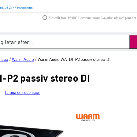
rat på 2777 recensioner
Beställt före 16:00? Leverans inom 3-4 arbetsdagar! (om det f
I box
Warm Audio
Warm Audio WA-DI-P2 passiv stereo DI
/
/
P2 passiv stereo DI
lämna en recension