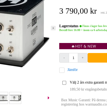
3 790,00 kr
inkl.
Lagerstatus
Finns i lager hos le
Beställ före 16:00 = inom ca 6 arbets
🔥HOT & NEW
-
+
Jämför
Välj 2 års extra garanti 
189,50 kr engångsbetaln
Bax Music Garanti: På denna p
registrering hos warmaudio.co