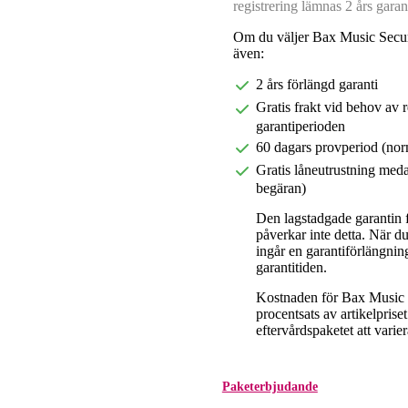
registrering lämnas 2 års garant
Om du väljer Bax Music Secur
även:
2 års förlängd garanti
Gratis frakt vid behov av 
garantiperioden
60 dagars provperiod (nor
Gratis låneutrustning meda
begäran)
Den lagstadgade garantin fö
påverkar inte detta. När 
ingår en garantiförlängnin
garantitiden.
Kostnaden för Bax Music E
procentsats av artikelpris
eftervårdspaketet att varier
Paketerbjudande