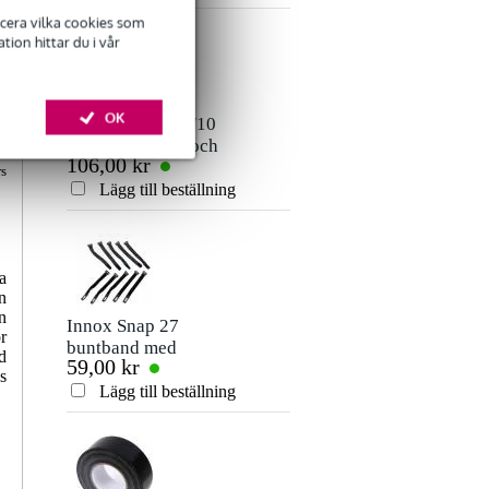
ficera vilka cookies som
Lämna en recension
ion hittar du i vår
Smeknamn
OK
Det finns ännu inga recensioner för denna produkt.
Devine MIC100/10
an
XLR mikrofon- och
106,00 kr
signalkabel 10
Betyg
rs
meter
Lägg till beställning
Kommentar
a
n
n
Innox Snap 27
r
buntband med
d
59,00 kr
kardborreband
s
(10st)
Lägg till beställning
Skicka