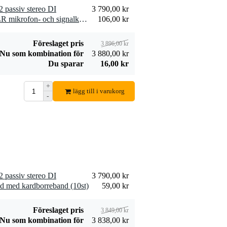
passiv stereo DI
3 790,00 kr
1 x Devine MIC100/10 XLR mikrofon- och signalkabel 10 meter
106,00 kr
Föreslaget pris
3 896,00 kr
Nu som kombination för
3 880,00 kr
Du sparar
16,00 kr
+
lägg till i varukorg
-
passiv stereo DI
3 790,00 kr
d med kardborreband (10st)
59,00 kr
Föreslaget pris
3 849,00 kr
Nu som kombination för
3 838,00 kr