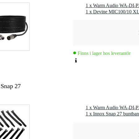
1 x Warm Audio WA-DI-P2 
rforderlig
ansformatorbalanserad)
Finns i lager hos leverantör
- -30 dB
fonnivå
0,004% (50 Hz - 20 kHz)
 Snap 27
Hz ±0,5 dB
1 x Warm Audio WA-DI-P2 
ment, keyboards, syntar, trumdatorer, playback-utrustning
1 x Innox Snap 27 buntban