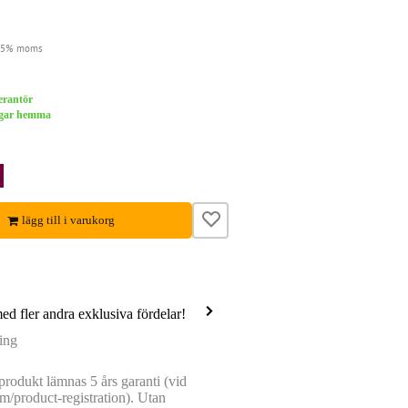
 25% moms
verantör
dagar hemma
lägg till i varukorg
med fler andra exklusiva fördelar!
ing
rodukt lämnas 5 års garanti (vid
m/product-registration). Utan