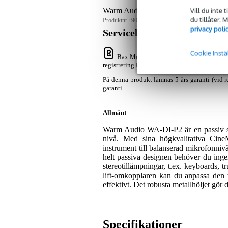
Vill du inte 
Warm Audio WA-DI-P2 passiv stereo 
du tillåter.
Produktnr.:
9000-0153-5454
privacy poli
Servicelöfte
Cookie Instä
Bax Music Garanti
: På denna produkt l
registrering lämnas 2 års garanti.
På denna produkt lämnas 5 års garanti (vid r
garanti.
Allmänt
Warm Audio WA-DI-P2 är en passiv stere
nivå. Med sina högkvalitativa CineM
instrument till balanserad mikrofonniv
helt passiva designen behöver du inge
stereotillämpningar, t.ex. keyboards,
lift-omkopplaren kan du anpassa den t
effektivt. Det robusta metallhöljet gör
Specifikationer