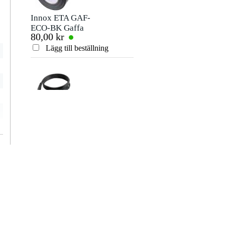
Innox ETA GAF-
ECO-BK Gaffa
80,00 kr
Tape 50 mm x 50 m
svart
Lägg till beställning
Devine JACS/10
signalkabel stereo
106,00 kr
jack-jack 10 meter
Lägg till beställning