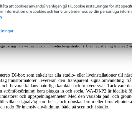
tillåta att cookies används? Vänligen gå till cookie inställningar för att speci
DI
 Mer information om cookies och hur vi använder oss av din personliga informat
cy
.
llningar
ämnas 5 års garanti (vid registrering hos warmaudio.com/product-registration). Ut
egistrering hos warmaudio.com/product-registration). Utan registrering lämnas 2 å
o DI-box som enkelt tar alla studio- eller liveinstallationer till näst
ag-transformatorer levererar den transparent signalomvandling frå
å och bevarar källans naturliga karaktär och frekvenssvar. Tack vare de
n strömförsörjning: bara plugga in och spela. WA-DI-P2 är idealisk fö
 trumdatorer och uppspelningsenheter. Med den variabla pad- och groun
ill vilken signalväg som helst, och oönskat brum eller brus eliminera
 den redo för intensiv användning, både på scen och i studio.