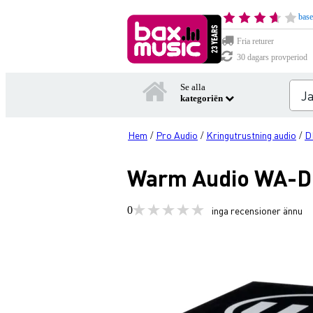
base
Fria returer
30 dagars provperiod
Se alla
kategoriën
Hem
Pro Audio
Kringutrustning audio
D
/
/
/
Warm Audio WA-DI-
0
inga recensioner ännu