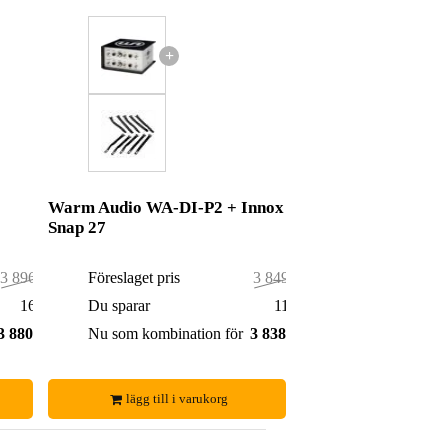
+
Warm Audio WA-DI-P2 + Innox
Snap 27
3 896,00 kr
Föreslaget pris
3 849,00 kr
16,00 kr
Du sparar
11,00 kr
3 880,00 kr
Nu som kombination för
3 838,00 kr
lägg till i varukorg