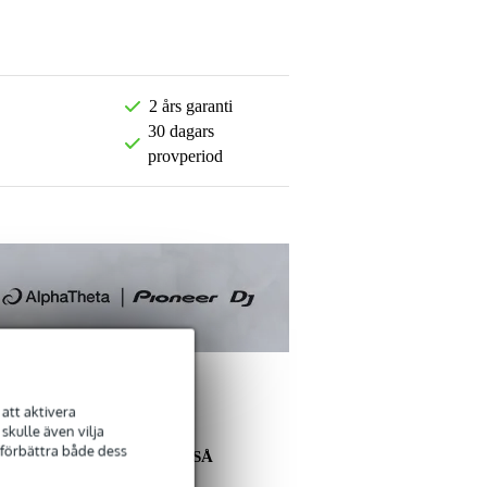
2 års garanti
30 dagars
provperiod
att aktivera
kulle även vilja
 förbättra både dess
ANDRA KÖPTE OCKSÅ