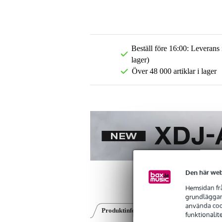
Beställ före 16:00: Leverans
lager)
Över 48 000 artiklar i lager
Den här web
Hemsidan frå
grundläggand
använda cook
Produktinformation
Recensioner
(0)
funktionalit