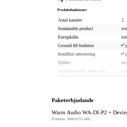
Produktfunktioner
Antal kanaler
2
Sustainable product
not
Energikälla
int
Ground lift funktion
j
Inställbar attenuering
j
Splitter
nej
Analogue audio input type
un
Analogue audio output type
ba
Typ av DI-box
pas
Paketerbjudande
Vikt och mått inkluderar förpackning
Vikt
1,1
(inkl. förpackning)
Warm Audio WA-DI-P2 + Devin
Mått
24,
Produktnr.: 9000-0153-5466
(inkl. förpackning)