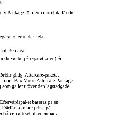
i.
ity Package för denna produkt får du
reparationer under hela
malt 30 dagar)
n du väntar på reparationer (på
rblir giltig. Aftercare-paketet
du köper Bax Music Aftercare Package
g som gäller utöver den lagstadgade
ftervårdspaket baseras på en
et. Därför kommer priset på
a från en artikel till en annan.