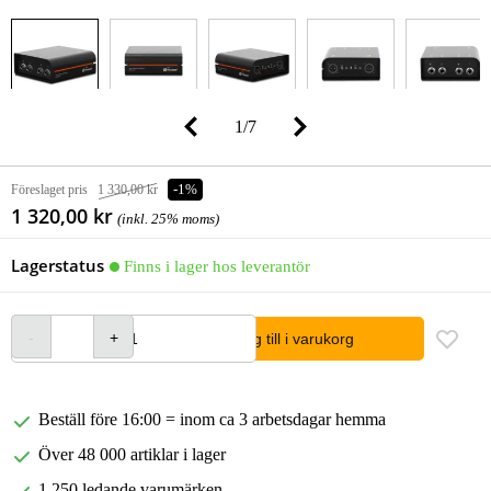
1
/
7
Föreslaget pris
1 330,00 kr
-1%
1 320,00 kr
(inkl. 25% moms)
Lagerstatus
Finns i lager hos leverantör
lägg till i varukorg
Beställ före 16:00 = inom ca 3 arbetsdagar hemma
Över 48 000 artiklar i lager
1 250 ledande varumärken