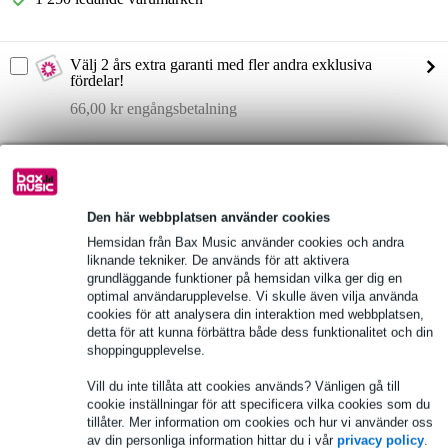
Välj 2 års extra garanti med fler andra exklusiva
fördelar!
66,00 kr engångsbetalning
Produktinformation
Palmer River Elde
Den här webbplatsen använder cookies
ingångar: 2 x 6,3 mm jack obalanserade
Hemsidan från Bax Music använder cookies och andra
ingångsimpedans: 38,5 kOhm
liknande tekniker. De används för att aktivera
Fullständiga specifikationer
grundläggande funktioner på hemsidan vilka ger dig en
optimal användarupplevelse. Vi skulle även vilja använda
cookies för att analysera din interaktion med webbplatsen,
Se även (4)
detta för att kunna förbättra både dess funktionalitet och din
shoppingupplevelse.
Vill du inte tillåta att cookies används? Vänligen gå till
cookie inställningar för att specificera vilka cookies som du
tillåter. Mer information om cookies och hur vi använder oss
av din personliga information hittar du i vår
privacy policy
.