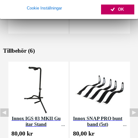
Cookie Inställningar
OK
Tillbehör (6)
Innox IGS 03 MKII Gu
Innox SNAP PRO bunt
D
itar Stand
band (5st)
k
80,00 kr
80,00 kr
9