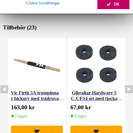
Cookie Inställningar
OK
Tillbehör (23)
Vic Firth 5A trumpinna
Gibraltar Hardware S
F
r hickory med trädruva
C-CFS4 set med tjocka
cymbalfiltar (4 st)
163,00 kr
67,00 kr
3
I lager
I lager
+
+