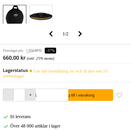
1
/
2
Föreslaget pris
1 050,00 kr
-37%
660,00 kr
(inkl. 25% moms)
Lagerstatus
Gör din beställning nu och få den om 10
arbetsdagar
lägg till i varukorg
fri leverans
Över 48 000 artiklar i lager