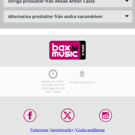
Övriga produkter från Ahead Armor Cases
Alternativa produkter från andra varumärken
Beställ före 16:00:
30 dagars provperiod
Leverans inom 3-4
arbetsdagar (om det
finns i lager)
Friskrivning
|
Integritetspolicy
|
Cookie-inställningar