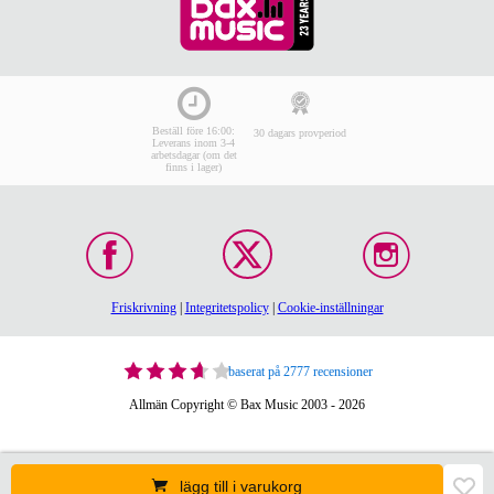
Beställ före 16:00:
30 dagars provperiod
Leverans inom 3-4
arbetsdagar (om det
finns i lager)
Friskrivning
|
Integritetspolicy
|
Cookie-inställningar
baserat på 2777 recensioner
Allmän Copyright © Bax Music 2003 - 2026
lägg till i varukorg