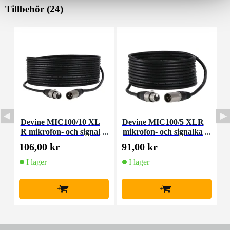
Tillbehör (24)
Devine MIC100/10 XL
Devine MIC100/5 XLR
R mikrofon- och signal
mikrofon- och signalka
m
kabel 10 meter
bel 5 meter
106,00 kr
91,00 kr
2
I lager
I lager
+
+