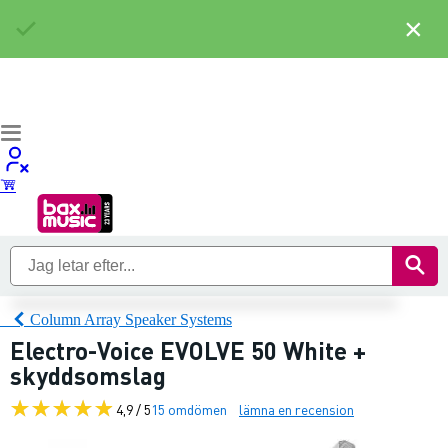
×
Column Array Speaker Systems
Electro-Voice EVOLVE 50 White +
skyddsomslag
4,9 / 5
15 omdömen
lämna en recension