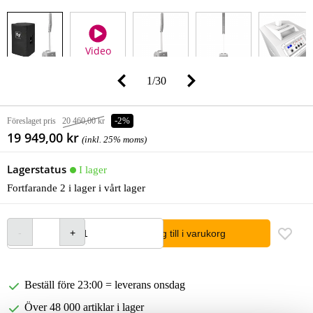
Video
1
/
30
Föreslaget pris
20 460,00 kr
-2%
19 949,00 kr
(inkl. 25% moms)
Lagerstatus
I lager
Fortfarande 2 i lager i vårt lager
lägg till i varukorg
Beställ före 23:00 = leverans onsdag
Över 48 000 artiklar i lager