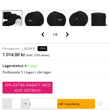
1
/
8
Föreslaget pris
1 665,00 kr
-39%
1 014,00 kr
(inkl. 25% moms)
Lagerstatus
I lager
Fortfarande 5 i lager i vårt lager
10% EXTRA RABATT MED
KOD: EXTRA10
lägg till i varukorg