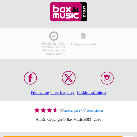
Beställ före 16:00:
30 dagars provperiod
Leverans inom 3-4
arbetsdagar (om det
finns i lager)
Friskrivning
|
Integritetspolicy
|
Cookie-inställningar
baserat på 2777 recensioner
Allmän Copyright © Bax Music 2003 - 2026