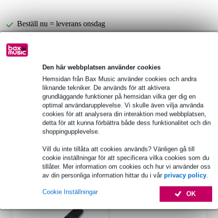
Beställ nu = leverans onsdag
Över 48 000 artiklar i lager
1 250 ledande varumärken
Den här webbplatsen använder cookies
Hemsidan från Bax Music använder cookies och andra
liknande tekniker. De används för att aktivera
Produktinformation
grundläggande funktioner på hemsidan vilka ger dig en
optimal användarupplevelse. Vi skulle även vilja använda
Gator Fodral GP-STANDARD-100
cookies för att analysera din interaktion med webbplatsen,
trumfodral set för standardtrummor
detta för att kunna förbättra både dess funktionalitet och din
shoppingupplevelse.
12 + 13 + 16 + 22 tum + 14 snare
Fullständiga specifikationer
Vill du inte tillåta att cookies används? Vänligen gå till
cookie inställningar för att specificera vilka cookies som du
tillåter. Mer information om cookies och hur vi använder oss
Tillbehör (19)
av din personliga information hittar du i vår
privacy policy
.
Cookie Inställningar
OK