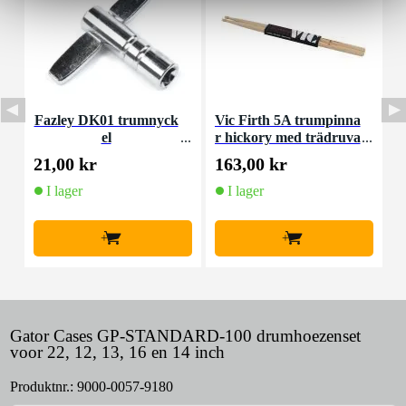
Fazley DK01 trumnyck
Vic Firth 5A trumpinna
P
el
r hickory med trädruva
s
21,00 kr
163,00 kr
1
I lager
I lager
+
+
Gator Cases GP-STANDARD-100 drumhoezenset
voor 22, 12, 13, 16 en 14 inch
Produktnr.:
9000-0057-9180