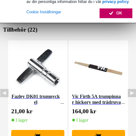
av din personliga information hittar du i vår
privacy policy
.
Cookie Inställningar
OK
Tillbehör (22)
Fazley DK01 trumnyck
Vic Firth 5A trumpinna
R
el
r hickory med trädruva
a
21,00 kr
164,00 kr
2
I lager
I lager
+
+