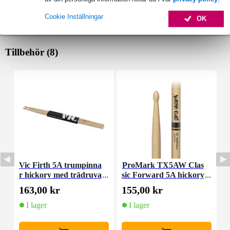
Cookie Inställningar
OK
Tillbehör (8)
Vic Firth 5A trumpinna
ProMark TX5AW Clas
Z
r hickory med trädruva
sic Forward 5A hickory
5
trumpinnar
163,00 kr
155,00 kr
1
I lager
I lager