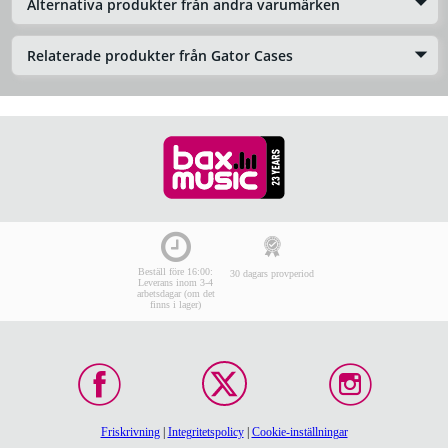
Alternativa produkter från andra varumärken
Relaterade produkter från Gator Cases
Beställ före 16:00:
30 dagars provperiod
Leverans inom 3-4
arbetsdagar (om det
finns i lager)
Friskrivning
|
Integritetspolicy
|
Cookie-inställningar