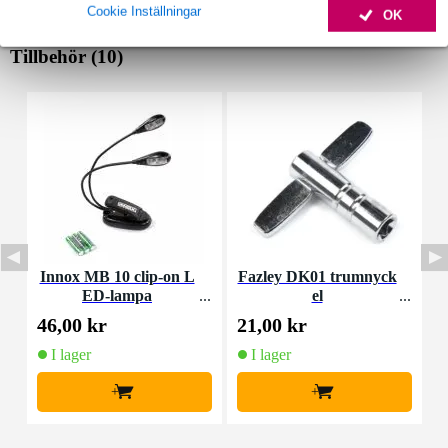
Cookie Inställningar
OK
Tillbehör (10)
Innox MB 10 clip-on L
Fazley DK01 trumnyck
F
ED-lampa
el
46,00 kr
21,00 kr
8
I lager
I lager
+
+